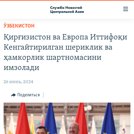
Ссылки
доступа
Вернуться
ӮЗБЕКИСТОН
к
О ПРОЕКТЕ
Қирғизистон ва Европа Иттифоқи
основному
ПОДПИСКА
содержанию
Кенгайтирилган шериклик ва
КОНТАКТЫ
Вернутся
ҳамкорлик шартномасини
к
RFE/RL ДИРЕКТ
имзолади
главной
НАСТОЯЩЕЕ ВРЕМЯ
навигации
26 июнь, 2024
Вернутся
МИГРАНТ МЕДИА
к
Поделиться
поиску