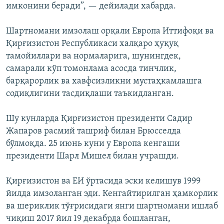
имконини беради”, — дейилади хабарда.
Шартномани имзолаш орқали Европа Иттифоқи ва
Қирғизистон Республикаси халқаро ҳуқуқ
тамойиллари ва нормаларига, шунингдек,
самарали кўп томонлама асосда тинчлик,
барқарорлик ва хавфсизликни мустаҳкамлашга
содиқлигини тасдиқлаши таъкидланган.
Шу кунларда Қирғизистон президенти Садир
Жапаров расмий ташриф билан Брюсселда
бўлмоқда. 25 июнь куни у Европа кенгаши
президенти Шарл Мишел билан учрашди.
Қирғизистон ва ЕИ ўртасида эски келишув 1999
йилда имзоланган эди. Кенгайтирилган ҳамкорлик
ва шериклик тўғрисидаги янги шартномани ишлаб
чиқиш 2017 йил 19 декабрда бошланган,