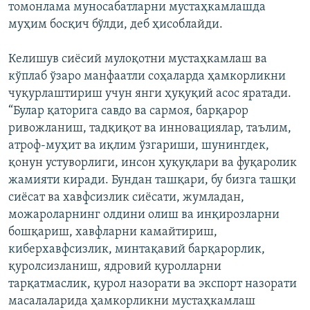
томонлама муносабатларни мустаҳкамлашда
муҳим босқич бўлди, деб ҳисоблайди.
Келишув сиёсий мулоқотни мустаҳкамлаш ва
кўплаб ўзаро манфаатли соҳаларда ҳамкорликни
чуқурлаштириш учун янги ҳуқуқий асос яратади.
“Булар қаторига савдо ва сармоя, барқарор
ривожланиш, тадқиқот ва инновациялар, таълим,
атроф-муҳит ва иқлим ўзгариши, шунингдек,
қонун устуворлиги, инсон ҳуқуқлари ва фуқаролик
жамияти киради. Бундан ташқари, бу бизга ташқи
сиёсат ва хавфсизлик сиёсати, жумладан,
можароларнинг олдини олиш ва инқирозларни
бошқариш, хавфларни камайтириш,
киберхавфсизлик, минтақавий барқарорлик,
қуролсизланиш, ядровий қуролларни
тарқатмаслик, қурол назорати ва экспорт назорати
масалаларида ҳамкорликни мустаҳкамлаш