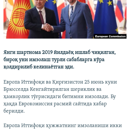
Янги шартнома 2019 йилдаёқ ишлаб чиқилган,
бироқ уни имзолаш турли сабабларга кўра
қолдирилиб келинаётган эди.
Европа Иттифоқи ва Қирғизистон 25 июнь куни
Брюсселда Кенгайтирилган шериклик ва
ҳамкорлик тўғрисидаги битимни имзолади. Бу
ҳақда Еврокомиссия расмий сайтида хабар
берилди.
Европа Иттифоқи ҳужжатнинг имзоланиши икки