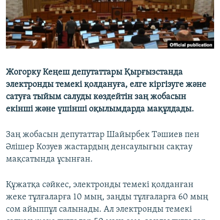
Жогорку Кеңеш депутаттары Қырғызстанда
электронды темекі қолдануға, елге кіргізуге және
сатуға тыйым салуды көздейтін заң жобасын
екінші және үшінші оқылымдарда мақұлдады.
Заң жобасын депутаттар Шайырбек Тәшиев пен
Әлішер Козуев жастардың денсаулығын сақтау
мақсатында ұсынған.
Құжатқа сәйкес, электронды темекі қолданған
жеке тұлғаларға 10 мың, заңды тұлғаларға 60 мың
сом айыппұл салынады. Ал электронды темекі