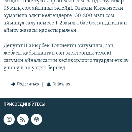
сатқан жеке тұлғалар 50 мың сом, заңды тұлғалар
65 мың сом айыппұл төлейді. Оларды Қырғызстан
аумағына алып келгендерге 150-200 мың сом
айыппұл салу немесе 1-2 жылға бас бостандығынан
айыру жазасы қарастырылған.
Депутат Шайырбек Тәшиевтің айтуынша, заң
жобасы қабылданған соң электронды темекі
сатумен айналысатын кәсіпкерлерге тауарды өткізу
үшін үш ай уақыт беріледі.
Поделиться
Follow us
ПРИСОЕДИНЯЙТЕСЬ!