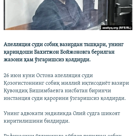
Апелляция суди собиқ вазирдан ташқари, унинг
қариндоши Бахитжон Бойжоновга берилган
жазони ҳам ўзгаришсиз қолдирди.
26 июн куни Остона апелляция суди
Қозоғистоннинг собиқ миллий иқтисодиёт вазири
Қувондиқ Бишимбаевга нисбатан биринчи
инстанция суди қарорини ўзгаришсиз қолдирди.
Унинг адвокати эндиликда Олий судга шикоят
киритилишини билдирди.