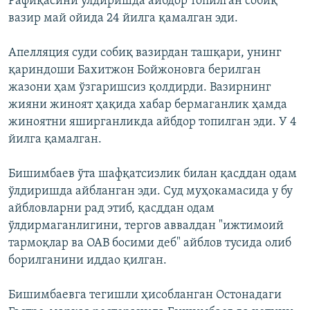
Рафиқасини ўлдиришда айбдор топилган собиқ
вазир май ойида 24 йилга қамалган эди.
Апелляция суди собиқ вазирдан ташқари, унинг
қариндоши Бахитжон Бойжоновга берилган
жазони ҳам ўзгаришсиз қолдирди. Вазирнинг
жияни жиноят ҳақида хабар бермаганлик ҳамда
жиноятни яширганликда айбдор топилган эди. У 4
йилга қамалган.
Бишимбаев ўта шафқатсизлик билан қасддан одам
ўлдиришда айбланган эди. Суд муҳокамасида у бу
айбловларни рад этиб, қасддан одам
ўлдирмаганлигини, тергов аввалдан "ижтимоий
тармоқлар ва ОАВ босими деб" айблов тусида олиб
борилганини иддао қилган.
Бишимбаевга тегишли ҳисобланган Остонадаги