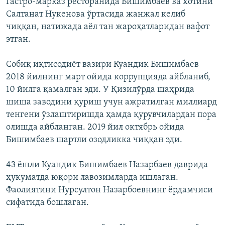
Гастро-марказ ресторанида Бишимбаев ва хотини
Салтанат Нукенова ўртасида жанжал келиб
чиққан, натижада аёл тан жароҳатларидан вафот
этган.
Собиқ иқтисодиёт вазири Куандик Бишимбаев
2018 йилнинг март ойида коррупцияда айбланиб,
10 йилга қамалган эди. У Қизилўрда шаҳрида
шиша заводини қуриш учун ажратилган миллиард
тенгени ўзлаштиришда ҳамда қурувчилардан пора
олишда айбланган. 2019 йил октябрь ойида
Бишимбаев шартли озодликка чиққан эди.
43 ёшли Куандик Бишимбаев Назарбаев даврида
ҳукуматда юқори лавозимларда ишлаган.
Фаолиятини Нурсултон Назарбоевнинг ёрдамчиси
сифатида бошлаган.