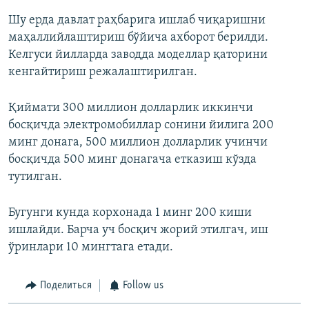
Шу ерда давлат раҳбарига ишлаб чиқаришни
маҳаллийлаштириш бўйича ахборот берилди.
Келгуси йилларда заводда моделлар қаторини
кенгайтириш режалаштирилган.
Қиймати 300 миллион долларлик иккинчи
босқичда электромобиллар сонини йилига 200
минг донага, 500 миллион долларлик учинчи
босқичда 500 минг донагача етказиш кўзда
тутилган.
Бугунги кунда корхонада 1 минг 200 киши
ишлайди. Барча уч босқич жорий этилгач, иш
ўринлари 10 мингтага етади.
Поделиться
Follow us