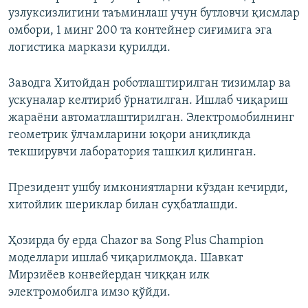
узлуксизлигини таъминлаш учун бутловчи қисмлар
омбори, 1 минг 200 та контейнер сиғимига эга
логистика маркази қурилди.
Заводга Хитойдан роботлаштирилган тизимлар ва
ускуналар келтириб ўрнатилган. Ишлаб чиқариш
жараёни автоматлаштирилган. Электромобилнинг
геометрик ўлчамларини юқори аниқликда
текширувчи лаборатория ташкил қилинган.
Президент ушбу имкониятларни кўздан кечирди,
хитойлик шериклар билан суҳбатлашди.
Ҳозирда бу ерда Chazor ва Song Plus Champion
моделлари ишлаб чиқарилмоқда. Шавкат
Мирзиёев конвейердан чиққан илк
электромобилга имзо қўйди.