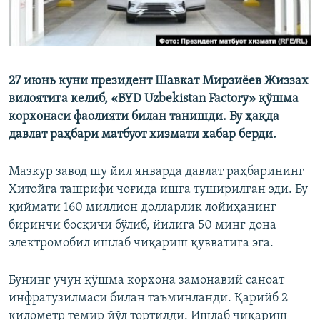
27 июнь куни президент Шавкат Мирзиёев Жиззах
вилоятига келиб, «BYD Uzbekistan Factory» қўшма
корхонаси фаолияти билан танишди. Бу ҳақда
давлат раҳбари матбуот хизмати хабар берди.
Мазкур завод шу йил январда давлат раҳбарининг
Хитойга ташрифи чоғида ишга туширилган эди. Бу
қиймати 160 миллион долларлик лойиҳанинг
биринчи босқичи бўлиб, йилига 50 минг дона
электромобил ишлаб чиқариш қувватига эга.
Бунинг учун қўшма корхона замонавий саноат
инфратузилмаси билан таъминланди. Қарийб 2
километр темир йўл тортилди. Ишлаб чиқариш