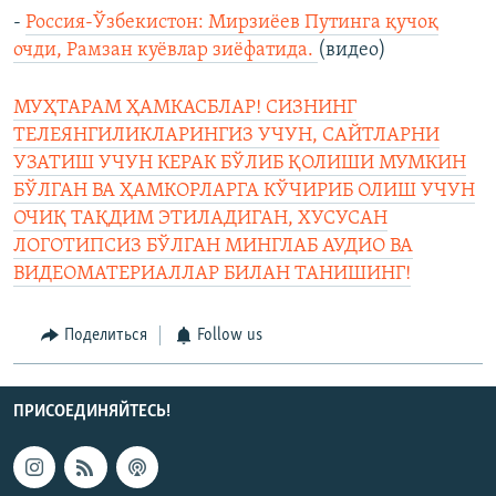
-
Россия-Ўзбекистон: Мирзиёев Путинга қучоқ
очди, Рамзан куёвлар зиёфатида.
(видео)
МУҲТАРАМ ҲАМКАСБЛАР! СИЗНИНГ
ТЕЛЕЯНГИЛИКЛАРИНГИЗ УЧУН, САЙТЛАРНИ
УЗАТИШ УЧУН КЕРАК БЎЛИБ ҚОЛИШИ МУМКИН
БЎЛГАН ВА ҲАМКОРЛАРГА КЎЧИРИБ ОЛИШ УЧУН
ОЧИҚ ТАҚДИМ ЭТИЛАДИГАН, ХУСУСАН
ЛОГОТИПСИЗ БЎЛГАН МИНГЛАБ АУДИО ВА
ВИДЕОМАТЕРИАЛЛАР БИЛАН ТАНИШИНГ!
Поделиться
Follow us
ПРИСОЕДИНЯЙТЕСЬ!