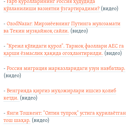
-
Ғарб қуролларининг Россия ҳудудида
қўлланилиши вазиятни ўзгартирадими?
(видео)
-
OzodNazar: Мирзиёевнинг Путинга мулозамати
ва Текин музқаймоқ сайли.
(видео)
-
"Кремл қўлидаги қурол". Тармоқ фаоллари АEС га
қарши ёзмаслик ҳақида огоҳлантирилди.
(видео)
-
Россия миграция марказларидаги узун навбатлар.
(видео)
-
Венгрияда қирғиз муҳожирлари ишсиз қолиб
кетди.
(видео)
-
Янги Тошкент: "Олтин тупроқ" устига қурилаётган
тош шаҳар.
(видео)