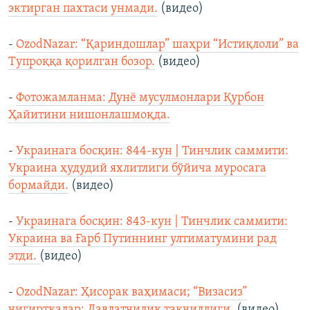
эктирган пахтаси унмади.
(видео)
-
OzodNazar: “Қариндошлар” шаҳри “Истиқлоли” ва
Тупроққа қорилган бозор.
(видео)
-
Фотожамланма: Дунё мусулмонлари Қурбон
Ҳайитини нишонлашмоқда.
-
Украинага босқин: 844-кун | Тинчлик саммити:
Украина ҳудудий яхлитлиги бўйича муросага
бормайди.
(видео)
-
Украинага босқин: 843-кун | Тинчлик саммити:
Украина ва Ғарб Путиннинг ултиматумини рад
этди.
(видео)
-
OzodNazar: Ҳисорак ваҳимаси; “Визасиз”
чигирткалар; Давлатчилик тақчиллиги.
(видео)