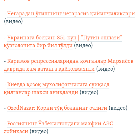
-
Чегарадан ўтишнинг чегарасиз қийинчиликлари
(видео)
-
Украинага босқин: 851-кун | “Путин ошпази”
қўзғолонига бир йил тўлди
(видео)
-
Каримов репрессияларидан қочганлар Мирзиёев
даврида ҳам ватанга қайтолмаяпти
(видео)
-
Киевда қозоқ мухолифатчисига суиқасд
қилганлар шахси аниқланди
(видео)
-
OzodNazar: Қорни тўқ боланинг очлиги
(видео)
-
Россиянинг Ўзбекистондаги махфий АЭС
лойиҳаси
(видео)