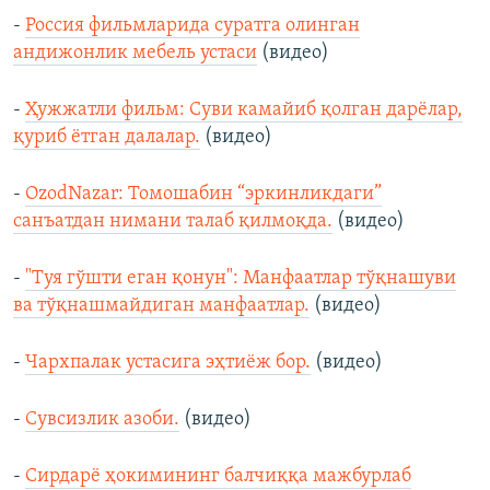
-
Россия фильмларида суратга олинган
андижонлик мебель устаси
(видео)
-
Ҳужжатли фильм: Суви камайиб қолган дарёлар,
қуриб ётган далалар.
(видео)
-
OzodNazar: Томошабин “эркинликдаги”
санъатдан нимани талаб қилмоқда.
(видео)
-
"Туя гўшти еган қонун": Манфаатлар тўқнашуви
ва тўқнашмайдиган манфаатлар.
(видео)
-
Чархпалак устасига эҳтиёж бор.
(видео)
-
Сувсизлик азоби.
(видео)
-
Сирдарё ҳокимининг балчиққа мажбурлаб