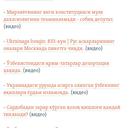
-
Мирзиёевнинг янги конституцияси мулк
дахлсизлигини таъминламади - собиқ депутат.
(видео)
-
Ukrainaga bosqin: 833-кун | Рус аскарларининг
оналари Москвада пикетга чиқди.
(видео)
-
Ўзбекистондаги қрим-татарлар депортация
ҳақида.
(видео)
-
Украинадаги урушда асирга олинган ўзбекнинг
яқинлари ёрдам изламоқда.
(видео)
-
Сардобадан зарар кўрган қозоқ қишлоғи қандай
тикланди?
(видео)