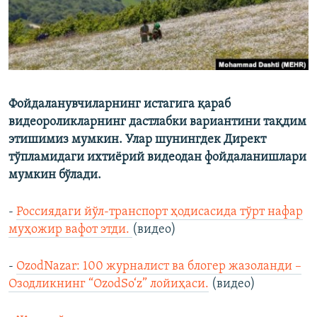
Фойдаланувчиларнинг истагига қараб
видеороликларнинг дастлабки вариантини тақдим
этишимиз мумкин. Улар шунингдек Директ
тўпламидаги ихтиёрий видеодан фойдаланишлари
мумкин бўлади.
-
Россиядаги йўл-транспорт ҳодисасида тўрт нафар
муҳожир вафот этди.
(видео)
-
OzodNazar: 100 журналист ва блогер жазоланди –
Озодликнинг “OzodSo‘z” лойиҳаси.
(видео)