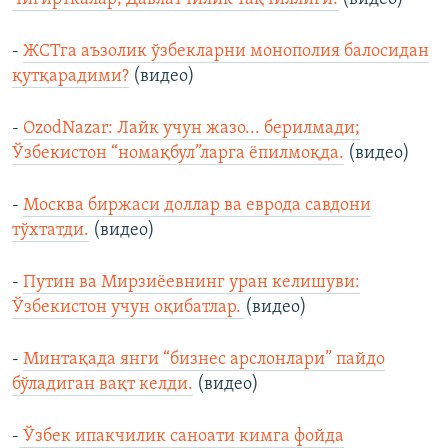
-
ЖСТга аъзолик ўзбекларни монополия балосидан
қутқарадими?
(видео)
-
OzodNazar: Лайк учун жазо... берилмади;
Ўзбекистон “номақбул”ларга ёпилмоқда.
(видео)
-
Москва биржаси доллар ва еврода савдони
тўхтатди.
(видео)
-
Путин ва Мирзиёевнинг уран келишуви:
Ўзбекистон учун оқибатлар.
(видео)
-
Минтақада янги “бизнес арслонлари” пайдо
бўладиган вақт келди.
(видео)
-
Ўзбек ипакчилик саноати кимга фойда