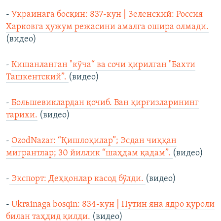
-
Украинага босқин: 837-кун | Зеленский: Россия
Харковга ҳужум режасини амалга ошира олмади.
(видео)
-
Кишанланган "кўча“ ва сочи қирилган "Бахти
Ташкентский”.
(видео)
-
Большевиклардан қочиб. Ван қирғизларининг
тарихи.
(видео)
-
OzodNazar: “Қишлоқилар”; Эсдан чиққан
мигрантлар; 30 йиллик “шаҳдам қадам”.
(видео)
-
Экспорт: Деҳқонлар касод бўлди.
(видео)
-
Ukrainaga bosqin: 834-кун | Путин яна ядро қуроли
билан таҳдид қилди.
(видео)