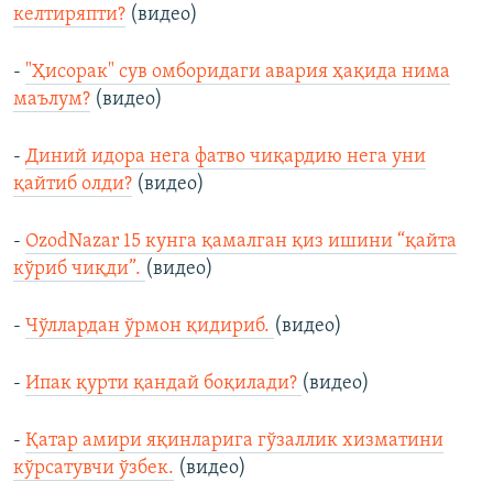
келтиряпти?
(видео)
-
"Ҳисорак" сув омборидаги авария ҳақида нима
маълум?
(видео)
-
Диний идора нега фатво чиқардию нега уни
қайтиб олди?
(видео)
-
OzodNazar 15 кунга қамалган қиз ишини “қайта
кўриб чиқди”.
(видео)
-
Чўллардан ўрмон қидириб.
(видео)
-
Ипак қурти қандай боқилади?
(видео)
-
Қатар амири яқинларига гўзаллик хизматини
кўрсатувчи ўзбек.
(видео)