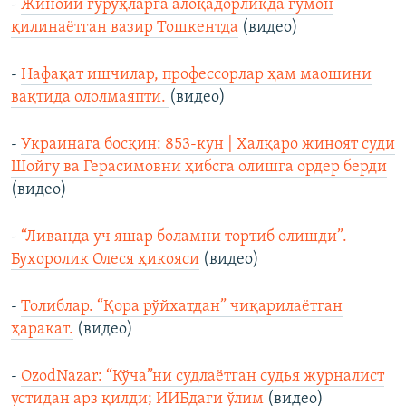
-
Жиноий гуруҳларга алоқадорликда гумон
қилинаётган вазир Тошкентда
(видео)
-
Нафақат ишчилар, профессорлар ҳам маошини
вақтида ололмаяпти.
(видео)
-
Украинага босқин: 853-кун | Халқаро жиноят суди
Шойгу ва Герасимовни ҳибсга олишга ордер берди
(видео)
-
“Ливанда уч яшар боламни тортиб олишди”.
Бухоролик Олеся ҳикояси
(видео)
-
Толиблар. “Қора рўйхатдан” чиқарилаётган
ҳаракат.
(видео)
-
OzodNazar: “Кўча”ни судлаётган судья журналист
устидан арз қилди; ИИБдаги ўлим
(видео)