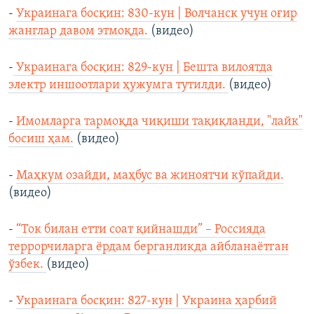
-
Украинага босқин: 830-кун | Волчанск учун оғир
жанглар давом этмоқда.
(видео)
-
Украинага босқин: 829-кун | Бешта вилоятда
электр иншоотлари ҳужумга тутилди.
(видео)
-
Имомларга тармоқда чиқиши тақиқланди, "лайк"
босиш ҳам.
(видео)
-
Маҳкум озайди, маҳбус ва жиноятчи кўпайди.
(видео)
-
“Ток билан етти соат қийнашди” – Россияда
террорчиларга ёрдам берганликда айбланаётган
ўзбек.
(видео)
-
Украинага босқин: 827-кун | Украина ҳарбий