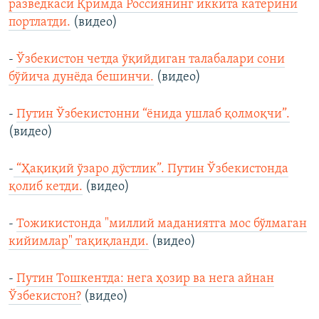
разведкаси Қримда Россиянинг иккита катерини
портлатди.
(видео)
-
Ўзбекистон четда ўқийдиган талабалари сони
бўйича дунёда бешинчи.
(видео)
-
Путин Ўзбекистонни “ёнида ушлаб қолмоқчи”.
(видео)
-
“Ҳақиқий ўзаро дўстлик”. Путин Ўзбекистонда
қолиб кетди.
(видео)
-
Тожикистонда "миллий маданиятга мос бўлмаган
кийимлар" тақиқланди.
(видео)
-
Путин Тошкентда: нега ҳозир ва нега айнан
Ўзбекистон?
(видео)