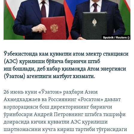
Ўзбекистонда кам қувватли атом электр станцияси
(АЭС) қурилиши бўйича биринчи штаб
иш бошлади, деб хабар қилмоқда Атом энергияси
(Ўзатом) агентлиги матбуот хизмати.
26 июнь куни «Ўзатом» раҳбари Азим
Ахмедхаджаев ва Россиянинг «Росатом» давлат
корпорацияси бош директорининг биринчи
ўринбосари Андрей Петровнинг штабга ташрифи
доирасида кичик қувватли АЭС қурилиши
шартномасини кучга кириш тартиби тўғрисидаги