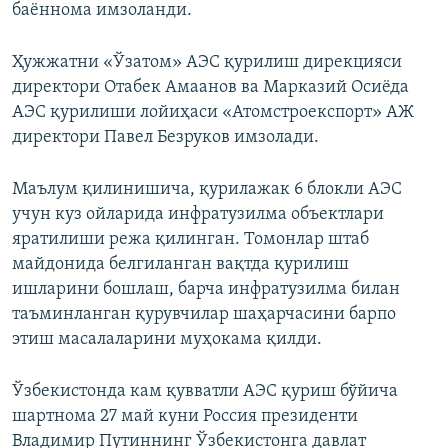
баённома имзоланди.
Ҳужжатни «Ўзатом» АЭС қурилиш дирекцияси
директори Отабек Амаанов ва Марказий Осиёда
АЭС қурилиши лойиҳаси «Атомстроекспорт» АЖ
директори Павел Безруков имзолади.
Маълум қилинишича, қурилажак 6 блокли АЭС
учун куз ойларида инфратузилма объектлари
яратилиши режа қилинган. Томонлар штаб
майдонида белгиланган вақтда қурилиш
ишларини бошлаш, барча инфратузилма билан
таъминланган қурувчилар шаҳарчасини барпо
этиш масалаларини муҳокама қилди.
Ўзбекистонда кам қувватли АЭС қуриш бўйича
шартнома 27 май куни Россия президенти
Владимир Путиннинг Ўзбекистонга давлат