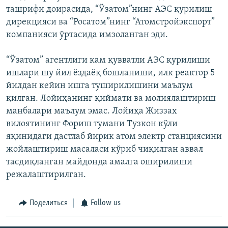
ташрифи доирасида, “Ўзатом”нинг АЭС қурилиш
дирекцияси ва “Росатом”нинг “Атомстройэкспорт”
компанияси ўртасида имзоланган эди.
“Ўзатом” агентлиги кам қувватли АЭС қурилиши
ишлари шу йил ёздаёқ бошланиши, илк реактор 5
йилдан кейин ишга туширилишини маълум
қилган. Лойиҳанинг қиймати ва молиялаштириш
манбалари маълум эмас. Лойиҳа Жиззах
вилоятининг Фориш тумани Тузкон кўли
яқинидаги дастлаб йирик атом электр станциясини
жойлаштириш масаласи кўриб чиқилган аввал
тасдиқланган майдонда амалга оширилиши
режалаштирилган.
Поделиться
Follow us