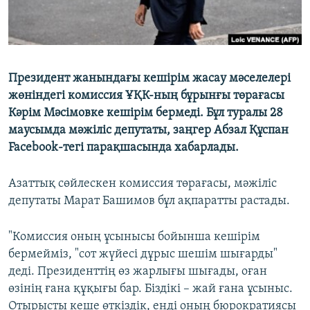
Президент жанындағы кешірім жасау мәселелері
жөніндегі комиссия ҰҚК-ның бұрынғы төрағасы
Кәрім Мәсімовке кешірім бермеді. Бұл туралы 28
маусымда мәжіліс депутаты, заңгер Абзал Құспан
Facebook-тегі парақшасында хабарлады.
Азаттық сөйлескен комиссия төрағасы, мәжіліс
депутаты Марат Башимов бұл ақпаратты растады.
"Комиссия оның ұсынысы бойынша кешірім
бермейміз, "сот жүйесі дұрыс шешім шығарды"
деді. Президенттің өз жарлығы шығады, оған
өзінің ғана құқығы бар. Біздікі – жай ғана ұсыныс.
Отырысты кеше өткіздік, енді оның бюрократиясы