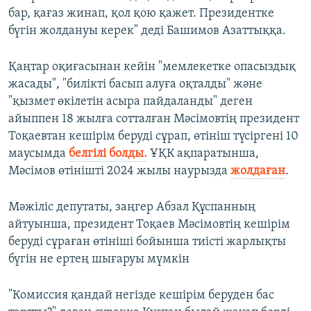
бар, қағаз жинап, қол қою қажет. Президентке
бүгін жолдануы керек" деді Башимов Азаттыққа.
Қаңтар оқиғасынан кейін "мемлекетке опасыздық
жасады", "билікті басып алуға оқталды" және
"қызмет өкілетін асыра пайдаланды" деген
айыппен 18 жылға сотталған Мәсімовтің президент
Тоқаевтан кешірім беруді сұрап, өтініш түсіргені 10
маусымда
белгілі болды.
ҰҚК ақпаратынша,
Мәсімов өтінішті 2024 жылы наурызда
жолдаған
.
Мәжіліс депутаты, заңгер Абзал Құспанның
айтуынша, президент Тоқаев Мәсімовтің кешірім
беруді сұраған өтініші бойынша тиісті жарлықты
бүгін не ертең шығаруы мүмкін
"Комиссия қандай негізде кешірім беруден бас