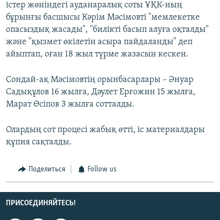
істер жөніндегі ауданаралық соты ҰҚК-ның
бұрынғы басшысы Кәрім Мәсімовті "мемлекетке
опасыздық жасады", "билікті басып алуға оқталды"
және "қызмет өкілетін асыра пайдаланды" деп
айыптап, оған 18 жыл түрме жазасын кескен.
Сондай-ақ Мәсімовтің орынбасарлары – Әнуар
Садықұлов 16 жылға, Дәулет Ерғожин 15 жылға,
Марат Өсіпов 3 жылға сотталды.
Олардың сот процесі жабық өтті, іс материалдары
құпия сақталды.
Поделиться
Follow us
ПРИСОЕДИНЯЙТЕСЬ!