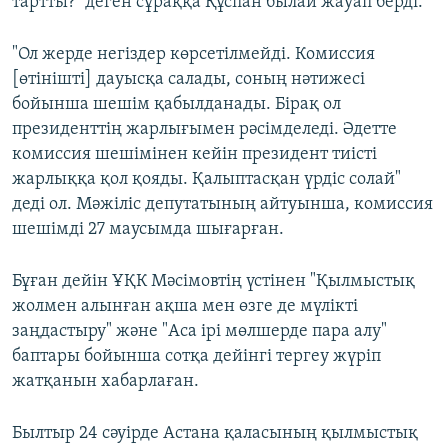
тартты?" деген сұраққа Құспан былай жауап берді.
"Ол жерде негіздер көрсетілмейді. Комиссия
[өтінішті] дауысқа салады, соның нәтижесі
бойынша шешім қабылданады. Бірақ ол
президенттің жарлығымен рәсімделеді. Әдетте
комиссия шешімінен кейін президент тиісті
жарлыққа қол қояды. Қалыптасқан үрдіс солай"
деді ол. Мәжіліс депутатының айтуынша, комиссия
шешімді 27 маусымда шығарған.
Бұған дейін ҰҚК Мәсімовтің үстінен "Қылмыстық
жолмен алынған ақша мен өзге де мүлікті
заңдастыру" және "Аса ірі мөлшерде пара алу"
баптары бойынша сотқа дейінгі тергеу жүріп
жатқанын хабарлаған.
Былтыр 24 сәуірде Астана қаласының қылмыстық