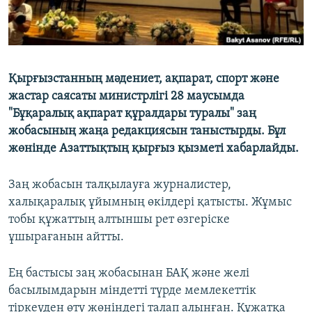
Қырғызстанның мәдениет, ақпарат, спорт және
жастар саясаты министрлігі 28 маусымда
"Бұқаралық ақпарат құралдары туралы" заң
жобасының жаңа редакциясын таныстырды. Бұл
жөнінде Азаттықтың қырғыз қызметі хабарлайды.
Заң жобасын талқылауға журналистер,
халықаралық ұйымның өкілдері қатысты. Жұмыс
тобы құжаттың алтыншы рет өзгеріске
ұшырағанын айтты.
Ең бастысы заң жобасынан БАҚ және желі
басылымдарын міндетті түрде мемлекеттік
тіркеуден өту жөніндегі талап алынған. Құжатқа