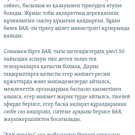
сәйкес, басылым өз қалауымен тіркеуден өтуіне
болады. Жұмыс тобы ақпараттың дереккөзінің
құпиялығын сақтау құқығын қалдырған. Бұдан
бөлек БАҚ-ты тіркеу әділет министрлігі құзырында
қалады.
Сонымен бірге БАҚ-тағы шетелдіктердің үлесі 50
пайыздан аспауы тиіс деген талап тек
телеарналарға қатысты болмақ. Даулы
тақырыптарға қатысты егер мәлімет ресми
құжаттарда және мәлімдемелерде айтылса,
мемлекеттік органдардың баспасөз қызметінен
алынса, егер мәлімет жария түрде айтылса, тікелей
эфирде берілсе, егер басқа ақпарат құралдарынан
сөзбе сөз көшіріліп, сілтеме арқылы берілсе БАҚ
жауапкершіліктен босатылады.