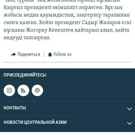
"БАҚ туралы" заң жобасының бірінші нұсқасын
Қырғыз президенті әкімшілігі әзірлеген. Бұл заң
жобасы медиа қауымдастық, заңгерлер тарапынан
сынға қалған. Кейін президент Садыр Жапаров ескі
нұсқаны Жогорку Кенештен қайтарып алып, қайта
өндеуді тапсырған.
Поделиться
Follow us
ПРИСОЕДИНЯЙТЕСЬ!
КОНТАКТЫ
НОВОСТИ ЦЕНТРАЛЬНОЙ АЗИИ