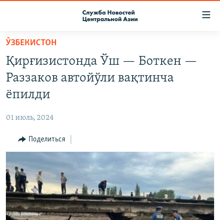
Ссылки
доступа
Вернуться
ӮЗБЕКИСТОН
к
О ПРОЕКТЕ
Қирғизистонда Ўш — Боткен —
основному
ПОДПИСКА
содержанию
Раззаков автойўли вақтинча
КОНТАКТЫ
Вернутся
ёпилди
к
RFE/RL ДИРЕКТ
главной
01 июль, 2024
НАСТОЯЩЕЕ ВРЕМЯ
навигации
Вернутся
Поделиться
МИГРАНТ МЕДИА
к
поиску