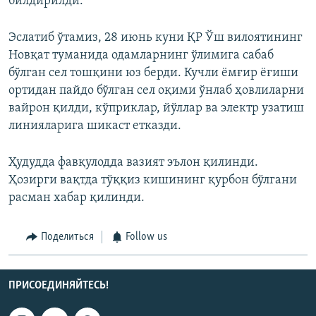
билдирилди.
Эслатиб ўтамиз, 28 июнь куни ҚР Ўш вилоятининг
Новқат туманида одамларнинг ўлимига сабаб
бўлган сел тошқини юз берди. Кучли ёмғир ёғиши
ортидан пайдо бўлган сел оқими ўнлаб ҳовлиларни
вайрон қилди, кўприклар, йўллар ва электр узатиш
линияларига шикаст етказди.
Ҳудудда фавқулодда вазият эълон қилинди.
Ҳозирги вақтда тўққиз кишининг қурбон бўлгани
расман хабар қилинди.
Поделиться
Follow us
ПРИСОЕДИНЯЙТЕСЬ!