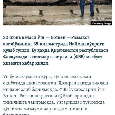
30 июнь кечаси Ўш — Боткен —Раззаков
автойўлининг 65-километрида Найман кўприги
қулаб тушди. Бу ҳақда Қирғизистон республикаси
Фавқулодда вазиятлар вазирлиги (ФВВ) матбуот
хизмати хабар қилди.
Ушбу маълумотга кўра, кўприк сел оқими
оқибатида шикастланган. Ҳозирги вақтда тиклаш
ишлари олиб борилмоқда. ФВВ фуқароларни Ўш-
Боткен-Раззаков трассаси бўйлаб юришдан
тийилишга чақирмоқда. Ўзгаришлар тўғрисида
қўшимча маълумотлар тақдим этилиши