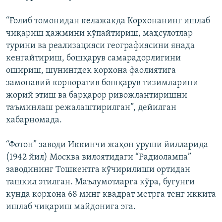
“Ғолиб томонидан келажакда Корхонанинг ишлаб
чиқариш ҳажмини кўпайтириш, маҳсулотлар
турини ва реализацияси географиясини янада
кенгайтириш, бошқарув самарадорлигини
ошириш, шунингдек корхона фаолиятига
замонавий корпоратив бошқарув тизимларини
жорий этиш ва барқарор ривожлантиришни
таъминлаш режалаштирилган”, дейилган
хабарномада.
“Фотон” заводи Иккинчи жаҳон уруши йилларида
(1942 йил) Москва вилоятидаги “Радиолампа”
заводининг Тошкентга кўчирилиши ортидан
ташкил этилган. Маълумотларга кўра, бугунги
кунда корхона 68 минг квадрат метрга тенг иккита
ишлаб чиқариш майдонига эга.