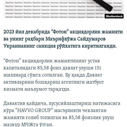
2023 йил декабрида “Фотон” акциядорлик жамияти
ва унинг раҳбари Маърифхўжа Сайдумаров
Украинанинг санкция рўйхатига киритилганди.
“Фотон” акциядорлик жамиятининг устав
капиталидаги 85,58 фоиз давлат улуши 151
миллиард сўмга сотилган. Бу ҳақда Давлат
активларини бошқариш агентлиги матбуот
хизмати маълумот тарқатди.
Давактив қайдича, хусусийлаштириш натижасига
кўра “HAVVO GROUP” масъулияти чекланган
жамияти ғолиб топилган ва 85,58 фоизлик улуш
мазкур МЧЖга ўтган.