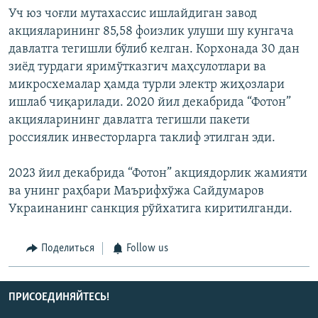
Уч юз чоғли мутахассис ишлайдиган завод
акцияларининг 85,58 фоизлик улуши шу кунгача
давлатга тегишли бўлиб келган. Корхонада 30 дан
зиёд турдаги яримўтказгич маҳсулотлари ва
микросхемалар ҳамда турли электр жиҳозлари
ишлаб чиқарилади. 2020 йил декабрида “Фотон”
акцияларининг давлатга тегишли пакети
россиялик инвесторларга таклиф этилган эди.
2023 йил декабрида “Фотон” акциядорлик жамияти
ва унинг раҳбари Маърифхўжа Сайдумаров
Украинанинг санкция рўйхатига киритилганди.
Поделиться
Follow us
ПРИСОЕДИНЯЙТЕСЬ!