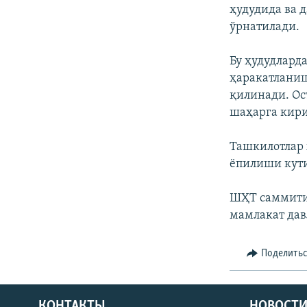
ҳудудида ва 
ўрнатилади.
Бу ҳудудлард
ҳаракатланиш
қилинади. Ос
шаҳарга кири
Ташкилотлар 
ёпилиши кут
ШҲТ саммити 
мамлакат дав
Поделить
КОНТАКТЫ
НОВОСТИ