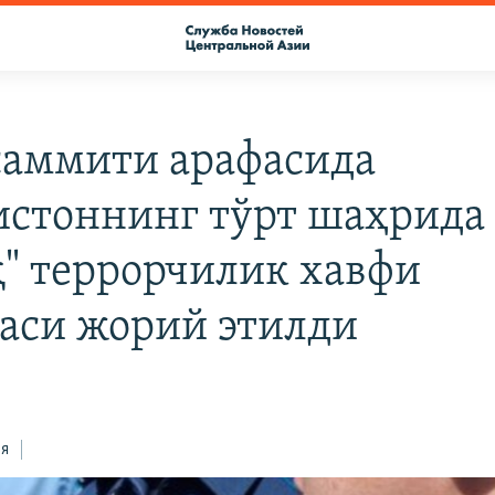
аммити арафасида
истоннинг тўрт шаҳрида
қ" террорчилик хавфи
аси жорий этилди
ся