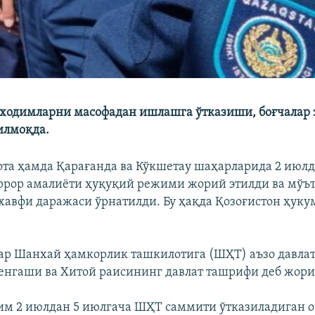
ходимларни масофадан ишлашга ўтказиши, боғчалар 
илмоқда.
ота ҳамда Қарағанда ва Кўкшетау шаҳарларида 2 июлд
ррор амалиёти ҳуқуқий режими жорий этилди ва мўът
хавфи даражаси ўрнатилди. Бу ҳақда Қозоғистон ҳук
ар Шанхай ҳамкорлик ташкилотига (ШҲТ) аъзо давла
енгаши ва Хитой раисининг давлат ташрифи деб жори
м 2 июлдан 5 июлгача ШҲТ саммити ўтказиладиган о