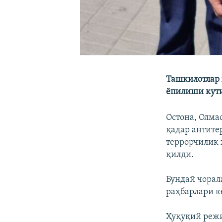
Ташкилотлар 
ёпилиши кут
Остона, Олма
қадар антите
террорчилик 
қилди.
Бундай чорал
раҳбарлари к
Ҳуқуқий режи