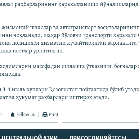
давлат раҳбарларининг ҳаракатланиши йўналишларид
а жисмоний шахслар ва автотранспорт воситаларинин
ини чекланади, шаҳар йўловчи транспорти ҳаракати 
тона полицияси хизматни кучайтирилган вариантига 
шда постлар ўрнатилган.
ходимларни масофадан ишлашга ўтказиши, боғчалар 
илмоқда.
3-4 июль кунлари Қозоғистон пойтахтида бўлиб ўтади
лат ва ҳукумат раҳбарлари иштирок этади.
ся
Follow us
Print
 ЦЕНТРАЛЬНОЙ АЗИИ
ПРИСОЕДИНЯЙТЕСЬ!