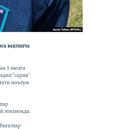
эса вақтинча
ан 5 июлга
адил "сариқ"
умати маълум
тлар
й этилмоқда.
бъектлар