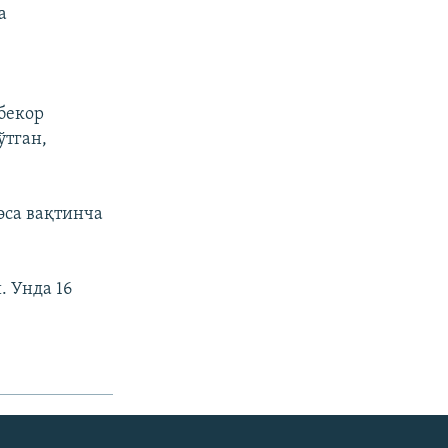
а
г
бекор
ўтган,
эса вақтинча
. Унда 16