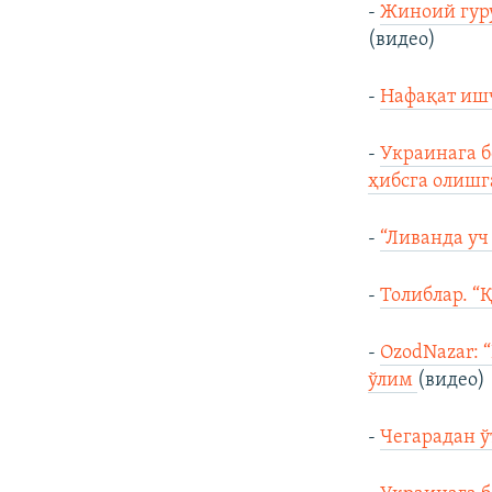
-
Жиноий гуру
(видео)
-
Нафақат иш
-
Украинага б
ҳибсга олишг
-
“Ливанда уч
-
Толиблар. “
-
OzodNazar: 
ўлим
(видео)
-
Чегарадан 