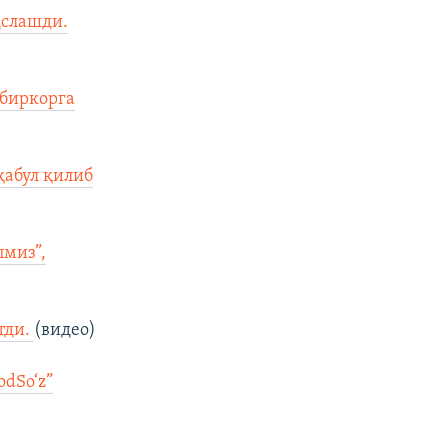
ҳслашди.
дбиркорга
қабул қилиб
миз”,
тди.
(видео)
odSo‘z”