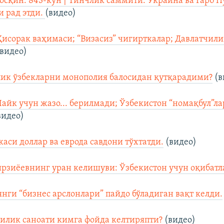
осқин: 843-кун | Тинчлик саммити: Украина ва Ғарб 
 рад этди.
(видео)
Ҳисорак ваҳимаси; “Визасиз” чигирткалар; Давлатчил
видео)
ик ўзбекларни монополия балосидан қутқарадими?
(в
Лайк учун жазо... берилмади; Ўзбекистон “номақбул”ла
видео)
аси доллар ва еврода савдони тўхтатди.
(видео)
рзиёевнинг уран келишуви: Ўзбекистон учун оқибатл
нги “бизнес арслонлари” пайдо бўладиган вақт келди.
илик саноати кимга фойда келтиряпти?
(видео)