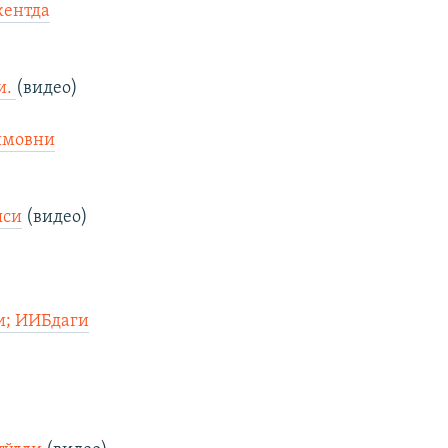
кентда
и.
(видео)
симовни
яси
(видео)
ди; ИИБдаги