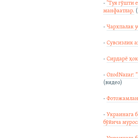
-
"Туя гўшти 
манфаатлар.
(
-
Чархпалак у
-
Сувсизлик а
-
Сирдарё ҳок
-
OzodNazar: 
(видео)
-
Фотожамлан
-
Украинага б
бўйича мурос