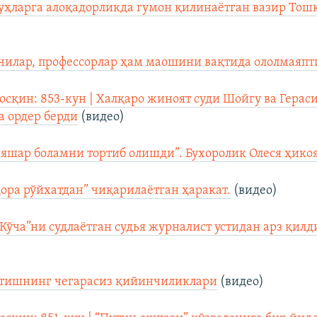
ҳларга алоқадорликда гумон қилинаётган вазир Тош
чилар, профессорлар ҳам маошини вақтида ололмаяпт
осқин: 853-кун | Халқаро жиноят суди Шойгу ва Гера
а ордер берди
(видео)
 яшар боламни тортиб олишди”. Бухоролик Олеся ҳико
Қора рўйхатдан” чиқарилаётган ҳаракат.
(видео)
“Кўча”ни судлаётган судья журналист устидан арз қил
ўтишнинг чегарасиз қийинчиликлари
(видео)