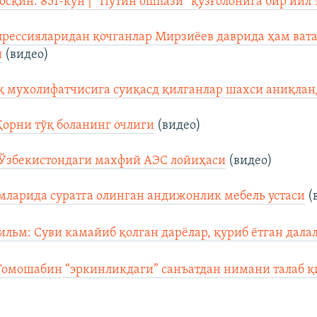
осқин: 851-кун | “Путин ошпази” қўзғолонига бир йил 
рессияларидан қочганлар Мирзиёев даврида ҳам ват
и
(видео)
қ мухолифатчисига суиқасд қилганлар шахси аниқла
Қорни тўқ боланинг очлиги
(видео)
 Ўзбекистондаги махфий АЭС лойиҳаси
(видео)
мларида суратга олинган андижонлик мебель устаси
(
льм: Суви камайиб қолган дарёлар, қуриб ётган далал
Томошабин “эркинликдаги” санъатдан нимани талаб қ