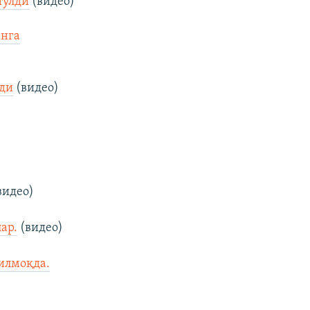
тўлди
(видео)
анга
нди
(видео)
видео)
ар.
(видео)
илмоқда.