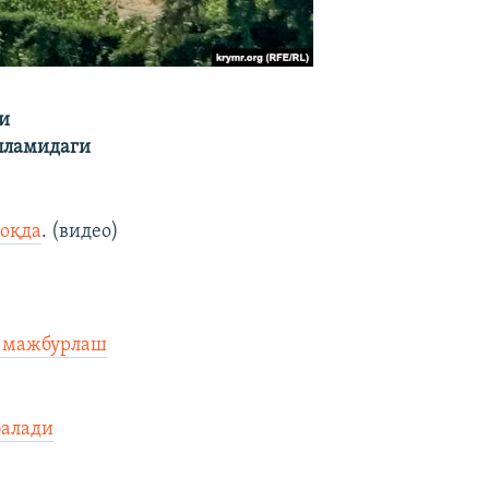
и
пламидаги
моқда
. (видео)
а мажбурлаш
балади