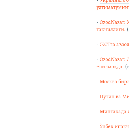
-
Украинага б
ултиматумини
-
OzodNazar: 
тақчиллиги.
(
-
ЖСТга аъзол
-
OzodNazar: 
ёпилмоқда.
(
-
Москва бирж
-
Путин ва Ми
-
Минтақада я
-
Ўзбек ипакч