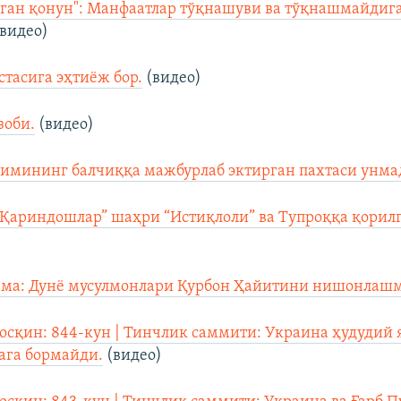
еган қонун": Манфаатлар тўқнашуви ва тўқнашмайдиг
видео)
стасига эҳтиёж бор.
(видео)
зоби.
(видео)
имининг балчиққа мажбурлаб эктирган пахтаси унма
“Қариндошлар” шаҳри “Истиқлоли” ва Тупроққа қорилг
ма: Дунё мусулмонлари Қурбон Ҳайитини нишонлашм
осқин: 844-кун | Тинчлик саммити: Украина ҳудудий 
ага бормайди.
(видео)