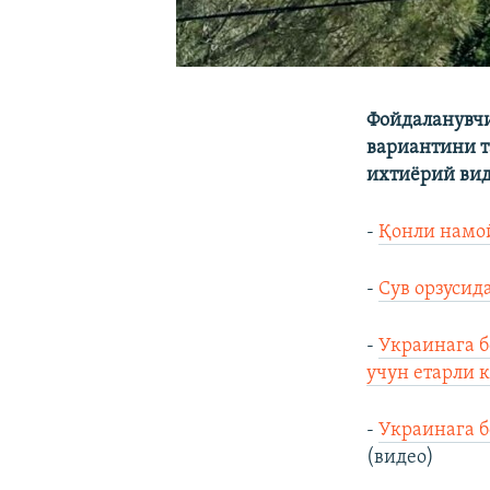
Фойдаланувчи
вариантини 
ихтиёрий ви
-
Қонли намой
-
Сув орзусид
-
Украинага б
учун етарли к
-
Украинага б
(видео)