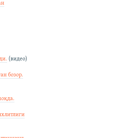
ан
ди.
(видео)
ан бозор.
оқда.
яхлитлиги