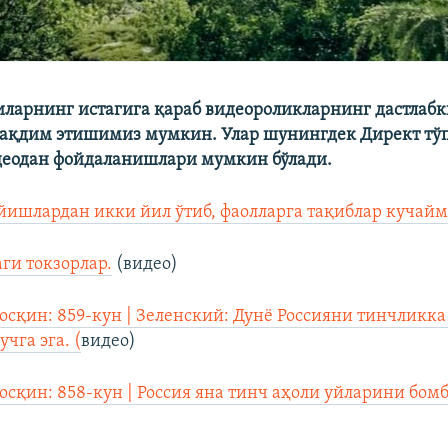
ларнинг истагига қараб видеороликларнинг дастлабк
тақдим этишимиз мумкин. Улар шунингдек Директ тў
деодан фойдаланишлари мумкин бўлади.
ишлардан икки йил ўтиб, фаолларга тақиблар кучай
аги токзорлар.
(видео)
осқин: 859-кун | Зеленский: Дунё Россияни тинчликк
учга эга. (
видео)
осқин: 858-кун | Россия яна тинч аҳоли уйларини бом