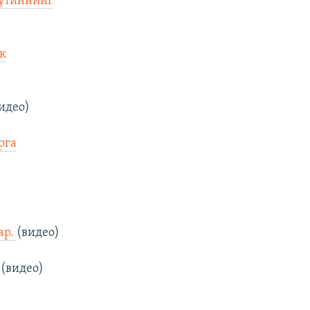
Путиннинг
ик
идео)
рга
ар.
(видео)
(видео)