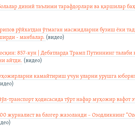
Болалар диний таълими тарафдорлари ва қаршилар ба
рипов рўйхатдан ўтмаган масжидларни бузиш ёки та
ширди - манбалар.
(видео)
осқин: 857-кун | Дебатларда Трамп Путиннинг талаби 
ни айтди.
(видео)
муҳожирларни камайтириш учун уларни урушга юборяп
видео)
йўл-транспорт ҳодисасида тўрт нафар муҳожир вафот э
100 журналист ва блогер жазоланди – Озодликнинг “Oz
део)