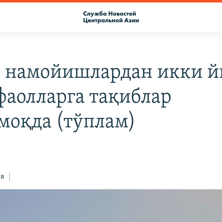
 намойишлардан икки й
 фаолларга тақиблар
моқда (тўплам)
ся