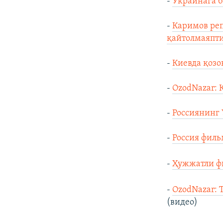
-
Украинага б
-
Каримов реп
қайтолмаяпт
-
Киевда қозо
-
OzodNazar: 
-
Россиянинг
-
Россия филь
-
Ҳужжатли фи
-
OzodNazar: 
(видео)