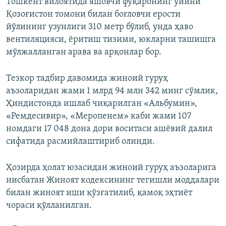
Тошкент вилоятида яшовчи фуқаронинг уйини
Қозоғистон томони билан боғловчи ерости
йўлининг узунлиги 310 метр бўлиб, унда ҳаво
вентиляцияси, ёритиш тизими, юкларни ташишга
мўлжалланган арава ва арқонлар бор.
Тезкор тадбир давомида жиноий гуруҳ
аъзоларидан жами 1 млрд 94 млн 342 минг сўмлик,
Ҳиндистонда ишлаб чиқарилган «Альбумин»,
«Ремдесивир», «Меропенем» каби жами 107
номдаги 17 048 дона дори воситаси ашёвий далил
сифатида расмийлаштириб олинди.
Ҳозирда ҳолат юзасидан жиноий гуруҳ аъзоларига
нисбатан Жиноят кодексининг тегишли моддалари
билан жиноят иши қўзғатилиб, қамоқ эҳтиёт
чораси қўлланилган.