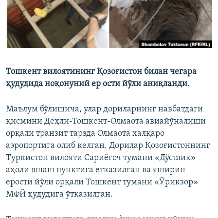
Тошкент вилоятининг Қозоғистон билан чегара
ҳудудида ноқонуний ер ости йўли аниқланди.
Маълум бўлишича, улар дориларнинг навбатдаги
қисмини Деҳли-Тошкент-Олмаота авиайўналиши
орқали транзит тарзда Олмаота халқаро
аэропортига олиб келган. Дорилар Қозоғистоннинг
Туркистон вилояти Сариёғоч тумани «Дўстлик»
аҳоли яшаш пунктига етказилган ва яширин
ерости йўли орқали Тошкент тумани «Ўрикзор»
МФЙ ҳудудига ўтказилган.