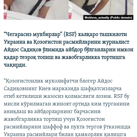
“Чегарасиз мухбирлар” (RSF) халқаро ташкилоти
Украина ва Қозоғистон расмийларини журналист
Айдос Садиқов ўлимида айбдор бўлганларни имкон
қадар тезроқ топиш ва жавобгарликка тортишга
чақирди.
“Қозоғистонлик мухолифатчи блогер Айдос
Садиқовнинг Киев марказида шафқатсизларча
отиб кетилиши жазосиз қолмаслиги лозим. RSF бу
мисли кўрилмаган жиноят ортида ким турганини
аниқлаш ва айбдорларнинг барчасини
жавобгарликка тортиш учун Қозоғистон
расмийларини шаффоф ва пухта тергов ўтказишда
Украина расмийлари билан ҳамкорлик қилишга