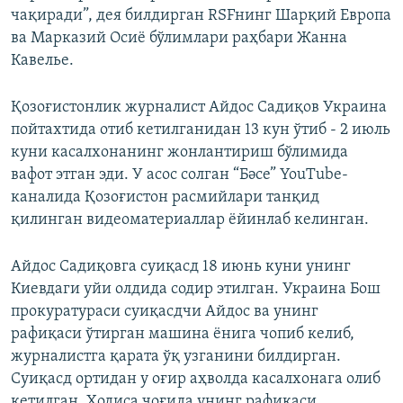
чақиради”, дея билдирган RSFнинг Шарқий Европа
ва Марказий Осиё бўлимлари раҳбари Жанна
Кавелье.
Қозоғистонлик журналист Айдос Садиқов Украина
пойтахтида отиб кетилганидан 13 кун ўтиб - 2 июль
куни касалхонанинг жонлантириш бўлимида
вафот этган эди. У асос солган “Бәсе” YouTube-
каналида Қозоғистон расмийлари танқид
қилинган видеоматериаллар ёйинлаб келинган.
Айдос Садиқовга суиқасд 18 июнь куни унинг
Киевдаги уйи олдида содир этилган. Украина Бош
прокуратураси суиқасдчи Айдос ва унинг
рафиқаси ўтирган машина ёнига чопиб келиб,
журналистга қарата ўқ узганини билдирган.
Суиқасд ортидан у оғир аҳволда касалхонага олиб
кетилган. Ҳодиса чоғида унинг рафиқаси