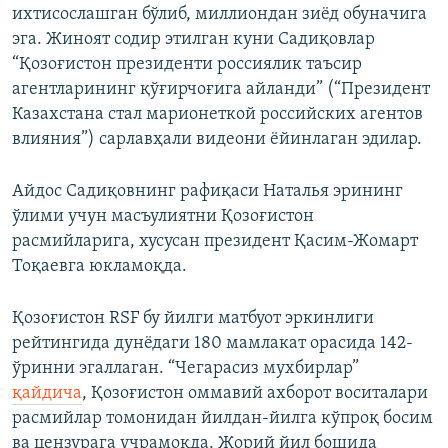
ихтисослашган бўлиб, миллиондан зиёд обуначига
эга. Жиноят содир этилган куни Садиқовлар
“Қозоғистон президенти россиялик таъсир
агентларининг қўғирчоғига айланди” (“Президент
Казахстана стал марионеткой российских агентов
влияния”) сарлавҳали видеони ёйинлаган эдилар.
Айдос Садиқовнинг рафиқаси Наталья эрининг
ўлими учун масъулиятни Қозоғистон
расмийларига, хусусан президент Қасим-Жомарт
Тоқаевга юкламоқда.
Қозоғистон RSF бу йилги матбуот эркинлиги
рейтингида дунёдаги 180 мамлакат орасида 142-
ўринни эгаллаган. “Чегарасиз мухбирлар”
қайдича
, Қозоғистон оммавий ахборот воситалари
расмийлар томонидан йилдан-йилга кўпроқ босим
ва цензурага учрамоқда. Жорий йил бошида