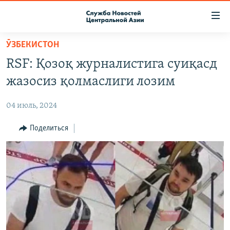
Ссылки
доступа
Вернуться
ӮЗБЕКИСТОН
к
О ПРОЕКТЕ
RSF: Қозоқ журналистига суиқасд
основному
ПОДПИСКА
содержанию
жазосиз қолмаслиги лозим
КОНТАКТЫ
Вернутся
к
04 июль, 2024
RFE/RL ДИРЕКТ
главной
НАСТОЯЩЕЕ ВРЕМЯ
Поделиться
навигации
Вернутся
МИГРАНТ МЕДИА
к
поиску