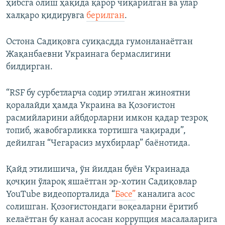
ҳибсга олиш ҳақида қарор чиқарилган ва улар
халқаро қидирувга
берилган
.
Остона Садиқовга суиқасдда гумонланаётган
Жақанбаевни Украинага бермаслигини
билдирган.
“RSF бу сурбетларча содир этилган жиноятни
қоралайди ҳамда Украина ва Қозоғистон
расмийларини айбдорларни имкон қадар тезроқ
топиб, жавобгарликка тортишга чақиради”,
дейилган “Чегарасиз мухбирлар” баёнотида.
Қайд этилишича, ўн йилдан буён Украинада
қочқин ўлароқ яшаётган эр-хотин Садиқовлар
YouTube видеопорталида “
Бәсе”
каналига асос
солишган. Қозоғистондаги воқеаларни ёритиб
келаётган бу канал асосан коррупция масалаларига