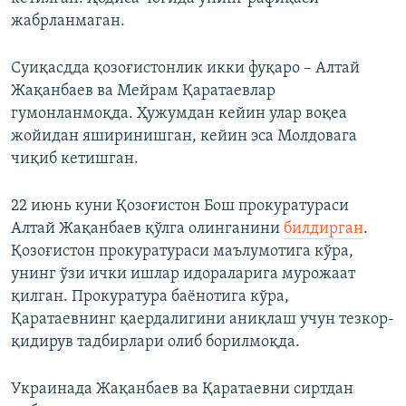
жабрланмаган.
Суиқасдда қозоғистонлик икки фуқаро – Алтай
Жақанбаев ва Мейрам Қаратаевлар
гумонланмоқда. Ҳужумдан кейин улар воқеа
жойидан яширинишган, кейин эса Молдовага
чиқиб кетишган.
22 июнь куни Қозоғистон Бош прокуратураси
Алтай Жақанбаев қўлга олинганини
билдирган
.
Қозоғистон прокуратураси маълумотига кўра,
унинг ўзи ички ишлар идораларига мурожаат
қилган. Прокуратура баёнотига кўра,
Қаратаевнинг қаердалигини аниқлаш учун тезкор-
қидирув тадбирлари олиб борилмоқда.
Украинада Жақанбаев ва Қаратаевни сиртдан