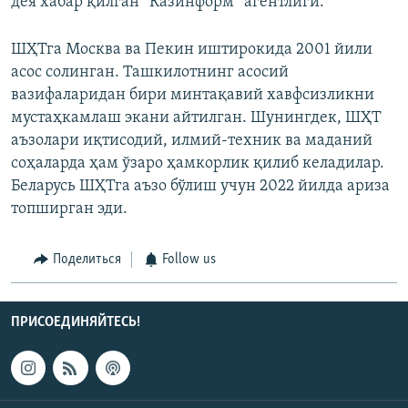
дея хабар қилган “Казинформ” агентлиги.
ШҲТга Москва ва Пекин иштирокида 2001 йили
асос солинган. Ташкилотнинг асосий
вазифаларидан бири минтақавий хавфсизликни
мустаҳкамлаш экани айтилган. Шунингдек, ШҲТ
аъзолари иқтисодий, илмий-техник ва маданий
соҳаларда ҳам ўзаро ҳамкорлик қилиб келадилар.
Беларусь ШҲТга аъзо бўлиш учун 2022 йилда ариза
топширган эди.
Поделиться
Follow us
ПРИСОЕДИНЯЙТЕСЬ!