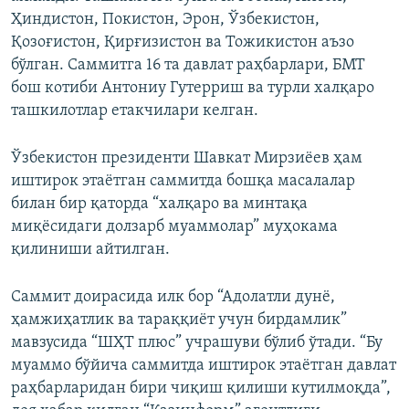
Ҳиндистон, Покистон, Эрон, Ўзбекистон,
Қозоғистон, Қирғизистон ва Тожикистон аъзо
бўлган. Саммитга 16 та давлат раҳбарлари, БМТ
бош котиби Антониу Гутерриш ва турли халқаро
ташкилотлар етакчилари келган.
Ўзбекистон президенти Шавкат Мирзиёев ҳам
иштирок этаётган саммитда бошқа масалалар
билан бир қаторда “халқаро ва минтақа
миқёсидаги долзарб муаммолар” муҳокама
қилиниши айтилган.
Саммит доирасида илк бор “Адолатли дунё,
ҳамжиҳатлик ва тараққиёт учун бирдамлик”
мавзусида “ШҲТ плюс” учрашуви бўлиб ўтади. “Бу
муаммо бўйича саммитда иштирок этаётган давлат
раҳбарларидан бири чиқиш қилиши кутилмоқда”,