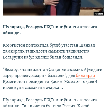
Шу тариқа, Беларусь ШҲТнинг ўнинчи аъзосига
айланди.
Қозоғистон пойтахтида бўлиб ўтаётган Шанхай
ҳамкорлик ташкилоти саммити ташкилотга
Беларусни қабул қилиш билан бошланди.
“Беларусь ташкилотга тўлақонли аъзолик йўлидаги
зарур процедураларни бажарди”, дея
билдирди
Қозоғистон президенти Қасим-Жомарт Тоқаев 4
июль куни саммитни очаркан.
Шу тариқа, Беларусь ШҲТнинг ўнинчи аъзосига
айланди. Ташкилотга бунгача Россия, Хитой,