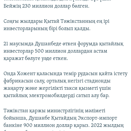
Бейжің 230 миллион доллар бөлген.
Соңғы жылдары Қытай Тәжікстанның ең ірі
инвесторларының бірі болып қалды.
21 маусымда Душанбеде өткен форумда қытайлық
инвесторлар 500 миллион доллардан астам
қаражат бөлуге уәде еткен.
Онда Хожент қаласында темір рудасын қайта істету
фабрикасын салу, орталық негізгі стадионды
жаңарту және жергілікті такси қызметі үшін
қытайлық электромобилдерді сатып алу бар.
Тәжікстан қаржы министрлігінің мәліметі
бойынша, Душанбе Қытайдың Экспорт-импорт
банкіне 900 миллион доллар қарыз. 2022 жылдың