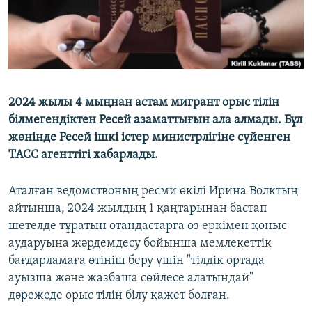
2024 жылы 4 мыңнан астам мигрант орыс тілін
білмегендіктен Ресей азаматтығын ала алмады. Бұл
жөнінде Ресей ішкі істер министрлігіне сүйенген
ТАСС агенттігі хабарлады.
Аталған ведомствоның ресми өкілі Ирина Волктың
айтынша, 2024 жылдың 1 қаңтарынан бастап
шетелде тұратын отандастарға өз еркімен қоныс
аударуына жәрдемдесу бойынша мемлекеттік
бағдарламаға өтініш беру үшін "тілдік ортада
ауызша және жазбаша сөйлесе алатындай"
дәрежеде орыс тілін білу қажет болған.