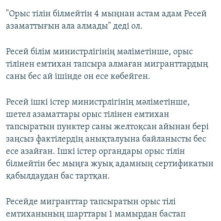
"Орыс тілін білмейтін 4 мыңнан астам адам Ресей
азаматтығын ала алмады" деді ол.
Ресей білім министрлігінің мәліметінше, орыс
тілінен емтихан тапсыра алмаған мигранттардың
саны бес ай ішінде он есе көбейген.
Ресей ішкі істер министрлігінің мәліметінше,
шетел азаматтары орыс тілінен емтихан
тапсыратын пунктер саны желтоқсан айынан бері
заңсыз фактілердің анықталуына байланысты бес
есе азайған. Ішкі істер органдары орыс тілін
білмейтін бес мыңға жуық адамның сертификатын
қабылдаудан бас тартқан.
Ресейде мигранттар тапсыратын орыс тілі
емтиханының шарттары 1 мамырдан бастап