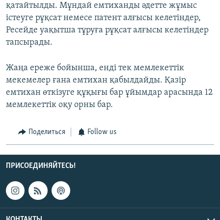
қатайтылды. Мұндай емтиханды әдетте жұмыс
істеуге рұқсат немесе патент алғысы келетіндер,
Ресейде уақытша тұруға рұқсат алғысы келетіндер
тапсырады.
Жаңа ереже бойынша, енді тек мемлекеттік
мекемелер ғана емтихан қабылдайды. Қазір
емтихан өткізуге құқығы бар ұйымдар арасында 12
мемлекеттік оқу орны бар.
Поделиться
Follow us
ПРИСОЕДИНЯЙТЕСЬ!
КОНТАКТЫ