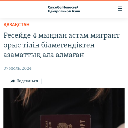
Ссылки
доступа
Вернуться
ҚАЗАҚСТАН
к
О ПРОЕКТЕ
Ресейде 4 мыңнан астам мигрант
основному
ПОДПИСКА
содержанию
орыс тілін білмегендіктен
КОНТАКТЫ
Вернутся
азаматтық ала алмаған
к
RFE/RL ДИРЕКТ
главной
07 июль, 2024
НАСТОЯЩЕЕ ВРЕМЯ
навигации
Вернутся
Поделиться
МИГРАНТ МЕДИА
к
поиску