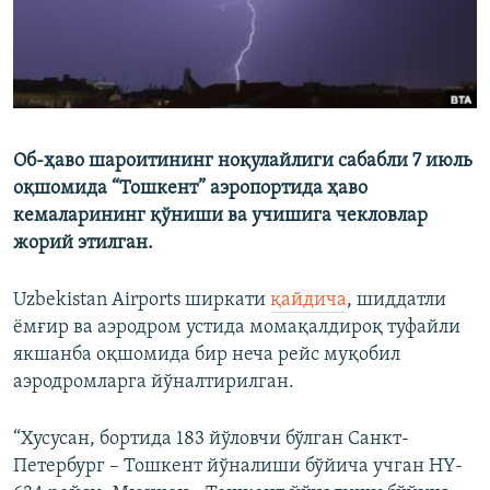
Об-ҳаво шароитининг ноқулайлиги сабабли 7 июль
оқшомида “Тошкент” аэропортида ҳаво
кемаларининг қўниши ва учишига чекловлар
жорий этилган.
Uzbekistan Airports ширкати
қайдича
, шиддатли
ёмғир ва аэродром устида момақалдироқ туфайли
якшанба оқшомида бир неча рейс муқобил
аэродромларга йўналтирилган.
“Хусусан, бортида 183 йўловчи бўлган Санкт-
Петербург – Тошкент йўналиши бўйича учган HY-