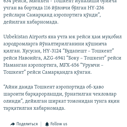
634 рейси, Мюнхен - Тошкент йўналиши бўйича
учган ва бортида 116 йўловчи бўлган HY-236
рейслари Самарқанд аэропортига қўнди”,
дейилган хабарномада.
Uzbekistan Airports яна учта юк рейси ҳам муқобил
аэродромларга йўналтирилганини қўшимча
қилган. Хусусан, HY-3124 “Будапешт – Тошкент”
рейси Навоийга, AZG-6941 “Боку – Тошкент” рейси
Наманган аэропортига, MFX-656 “Урумчи –
Тошкент” рейси Самарқандга қўнган.
“Айни дамда Тошкент аэропортида об-ҳаво
шароити барқарорлашди, ўрнатилган чекловлар
олинди”, дейилган ширкат томонидан тунга яқин
тарқатилган хабарномада.
Поделиться
Follow us