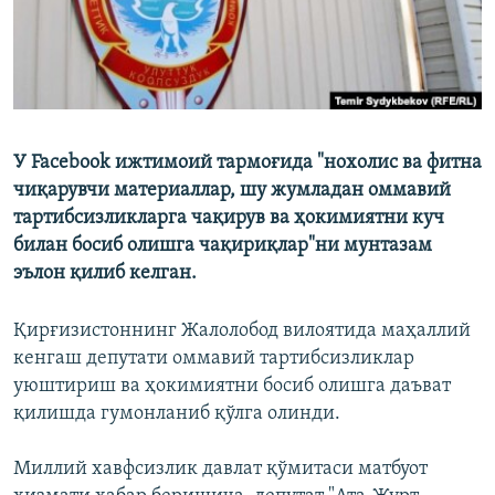
У Facebook ижтимоий тармоғида "нохолис ва фитна
чиқарувчи материаллар, шу жумладан оммавий
тартибсизликларга чақирув ва ҳокимиятни куч
билан босиб олишга чақириқлар"ни мунтазам
эълон қилиб келган.
Қирғизистоннинг Жалолобод вилоятида маҳаллий
кенгаш депутати оммавий тартибсизликлар
уюштириш ва ҳокимиятни босиб олишга даъват
қилишда гумонланиб қўлга олинди.
Миллий хавфсизлик давлат қўмитаси матбуот