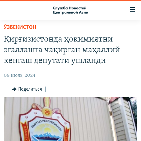
Ссылки
доступа
Вернуться
ӮЗБЕКИСТОН
к
О ПРОЕКТЕ
Қирғизистонда ҳокимиятни
основному
ПОДПИСКА
содержанию
эгаллашга чақирган маҳаллий
КОНТАКТЫ
Вернутся
кенгаш депутати ушланди
к
RFE/RL ДИРЕКТ
главной
08 июль, 2024
НАСТОЯЩЕЕ ВРЕМЯ
навигации
Вернутся
Поделиться
МИГРАНТ МЕДИА
к
поиску