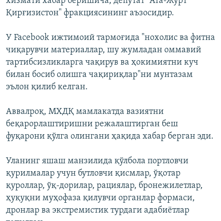
хизмати хабар беришича, депутат "Ата-Журт
Қирғизистон" фракциясининг аъзосидир.
У Facebook ижтимоий тармоғида "нохолис ва фитна
чиқарувчи материаллар, шу жумладан оммавий
тартибсизликларга чақирув ва ҳокимиятни куч
билан босиб олишга чақириқлар"ни мунтазам
эълон қилиб келган.
Аввалроқ, МХДҚ мамлакатда вазиятни
беқарорлаштиришни режалаштирган беш
фуқарони қўлга олингани ҳақида хабар берган эди.
Уланинг яшаш манзилида қўлбола портловчи
қурилмалар учун бутловчи қисмлар, ўқотар
қуроллар, ўқ-дорилар, рациялар, бронежилетлар,
ҳуқуқни муҳофаза қилувчи органлар формаси,
дронлар ва экстремистик турдаги адабиётлар