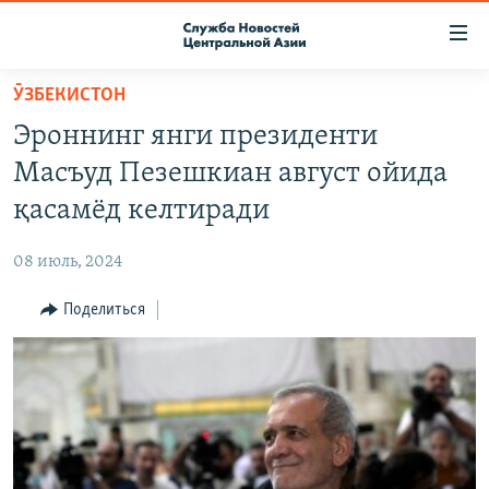
Ссылки
доступа
Вернуться
ӮЗБЕКИСТОН
к
О ПРОЕКТЕ
Эроннинг янги президенти
основному
ПОДПИСКА
содержанию
Масъуд Пезешкиан август ойида
КОНТАКТЫ
Вернутся
қасамёд келтиради
к
RFE/RL ДИРЕКТ
главной
08 июль, 2024
НАСТОЯЩЕЕ ВРЕМЯ
навигации
Вернутся
Поделиться
МИГРАНТ МЕДИА
к
поиску