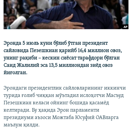
Эронда 5 июль куни бўлиб ўтган президент
сайловида Пезешкиан қарийб 16,4 миллион овоз,
унинг рақиби – кескин сиёсат тарафдори бўлган
Саид Жалилий эса 13,5 миллиондан зиёд овоз
йиғолган.
Эрондаги президентлик сайловларининг иккинчи
турида ғолиб чиққан мўътадил ислоҳотчи Масъуд
Пезешкиан келаси ойнинг бошида қасамёд
келтиради. Бу ҳақида Эрон парламенти
президиуми аъзоси Можтаба Юсуфий ОАВларга
маълум қилди.