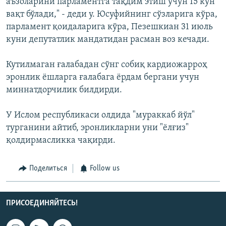
аъзоларини парламентга тақдим этиш учун 15 кун
вақт бўлади," - деди у. Юсуфийнинг сўзларига кўра,
парламент қоидаларига кўра, Пезешкиан 31 июль
куни депутатлик мандатидан расман воз кечади.
Кутилмаган ғалабадан сўнг собиқ кардиожарроҳ
эронлик ёшларга ғалабага ёрдам бергани учун
миннатдорчилик билдирди.
У Ислом республикаси олдида "мураккаб йўл"
турганини айтиб, эронликларни уни "ёлғиз"
қолдирмасликка чақирди.
Поделиться
Follow us
ПРИСОЕДИНЯЙТЕСЬ!