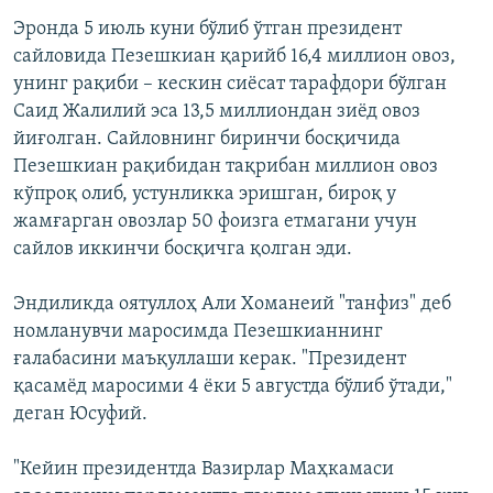
Эронда 5 июль куни бўлиб ўтган президент
сайловида Пезешкиан қарийб 16,4 миллион овоз,
унинг рақиби – кескин сиёсат тарафдори бўлган
Саид Жалилий эса 13,5 миллиондан зиёд овоз
йиғолган. Сайловнинг биринчи босқичида
Пезешкиан рақибидан тақрибан миллион овоз
кўпроқ олиб, устунликка эришган, бироқ у
жамғарган овозлар 50 фоизга етмагани учун
сайлов иккинчи босқичга қолган эди.
Эндиликда оятуллоҳ Али Хоманеий "танфиз" деб
номланувчи маросимда Пезешкианнинг
ғалабасини маъқуллаши керак. "Президент
қасамёд маросими 4 ёки 5 августда бўлиб ўтади,"
деган Юсуфий.
"Кейин президентда Вазирлар Маҳкамаси