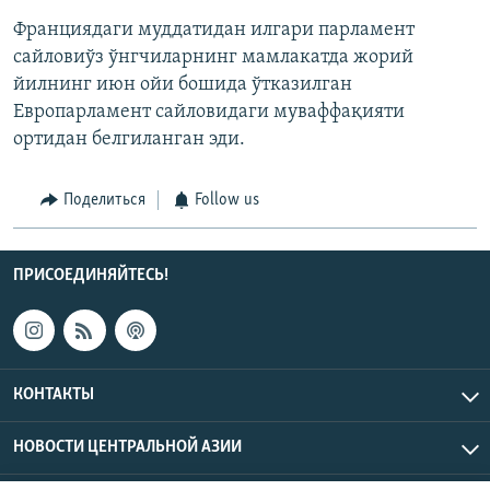
Франциядаги муддатидан илгари парламент
сайловиўз ўнгчиларнинг мамлакатда жорий
йилнинг июн ойи бошида ўтказилган
Европарламент сайловидаги муваффақияти
ортидан белгиланган эди.
Поделиться
Follow us
ПРИСОЕДИНЯЙТЕСЬ!
КОНТАКТЫ
НОВОСТИ ЦЕНТРАЛЬНОЙ АЗИИ