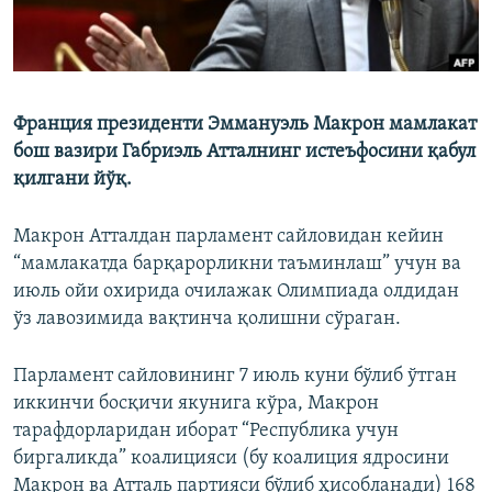
Франция президенти Эммануэль Макрон мамлакат
бош вазири Габриэль Атталнинг истеъфосини қабул
қилгани йўқ.
Макрон Атталдан парламент сайловидан кейин
“мамлакатда барқарорликни таъминлаш” учун ва
июль ойи охирида очилажак Олимпиада олдидан
ўз лавозимида вақтинча қолишни сўраган.
Парламент сайловининг 7 июль куни бўлиб ўтган
иккинчи босқичи якунига кўра, Макрон
тарафдорларидан иборат “Республика учун
биргаликда” коалицияси (бу коалиция ядросини
Макрон ва Атталь партияси бўлиб ҳисобланади) 168