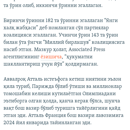
та ўрин олиб, иккинчи ўринни эгаллаган.
Биринчи ўринни 182 та ўринни эгаллаган “Янги
халқ жабҳаси” деб номланган сўл партиялар
коалицияси эгаллаган. Учинчи ўрин 143 та ўрин
билан ўта ўнгчи “Миллий бирлашув” коалициясига
насиб этган. Мазкур ҳолат, Associated Press
агентлигининг
ёзишича
, “ҳукуматни
шакллантириш учун йўл” қолдирмаган.
Аввалроқ Атталь истеъфога кетиш ниятини эълон
қила туриб, Парижда бўлиб ўтиши ва миллионлар
томошабин келиши кутилаётган Олимпиадани
эътиборга олган ҳолда, қанча керак бўлса, шунча
вақт бош вазир бўлиб туришга тайёрлигини қайд
этган эди. Атталь Франция бош вазири лавозимига
2024 йил январида тайинланган эди.