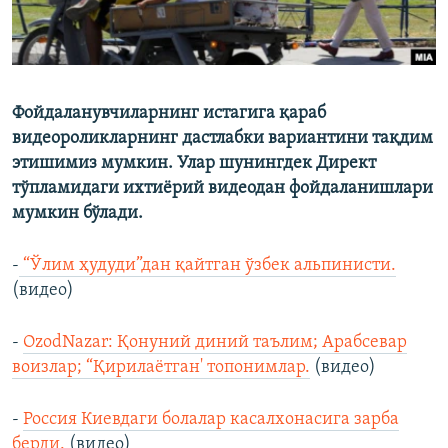
Фойдаланувчиларнинг истагига қараб
видеороликларнинг дастлабки вариантини тақдим
этишимиз мумкин. Улар шунингдек Директ
тўпламидаги ихтиёрий видеодан фойдаланишлари
мумкин бўлади.
-
“Ўлим ҳудуди”дан қайтган ўзбек альпинисти.
(видео)
-
OzodNazar: Қонуний диний таълим; Арабсевар
воизлар; “Қирилаётган' топонимлар.
(видео)
-
Россия Киевдаги болалар касалхонасига зарба
берди.
(видео)