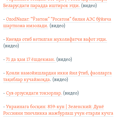
Беларусдаги парадда иштирок этди.
(видео)
-
OzodNazar: “Ўзатом” “Росатом” билан АЭС бўйича
шартнома имзолади.
(видео)
-
Киевда отиб кетилган мухолифатчи вафот этди.
(видео)
-
71 да ҳам 17 ёшдeкман.
(видео)
-
Қонли намойишлардан икки йил ўтиб, фаолларга
тақиблар кучаймоқда
. (видео)
-
Сув орзусидаги токзорлар.
(видео)
-
Украинага босқин: 859-кун | Зеленский: Дунё
Россияни тинчликка мажбурлаш учун етарли кучга