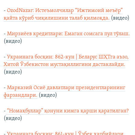
-
OzodNazar: Истеъмолчилар “Ижтимоий меъёр”
қайта кўриб чиқилишини талаб қилмоқда.
(видео)
-
Мирзиёев кредитлари: Емаган сомсага пул тўлаш.
(видео)
-
Украинага босқин: 862-кун | Беларус ШҲТга аъзо,
Хитой Ўзбекистон мустақиллигини дастаклайди.
(видео)
-
Марказий Осиё давлатлари президентларининг
фарзандлари.
(видео)
-
“Номақбуллар” қонуни кимга қарши қаратилган?
(видео)
-
Украинага босқин: 861-кун | Ўзбек ҳарбийлари