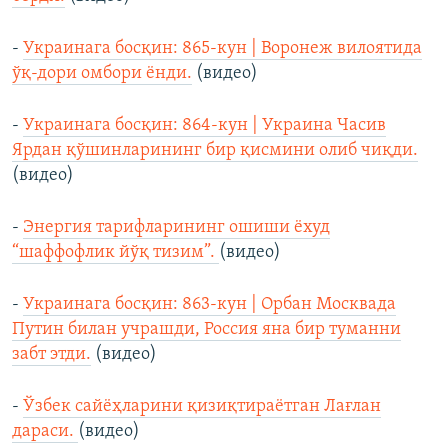
-
Украинага босқин: 865-кун | Воронеж вилоятида
ўқ-дори омбори ёнди.
(видео)
-
Украинага босқин: 864-кун | Украина Часив
Ярдан қўшинларининг бир қисмини олиб чиқди.
(видео)
-
Энергия тарифларининг ошиши ёхуд
“шаффофлик йўқ тизим”.
(видео)
-
Украинага босқин: 863-кун | Орбан Москвада
Путин билан учрашди, Россия яна бир туманни
забт этди.
(видео)
-
Ўзбек сайёҳларини қизиқтираётган Лағлан
дараси.
(видео)