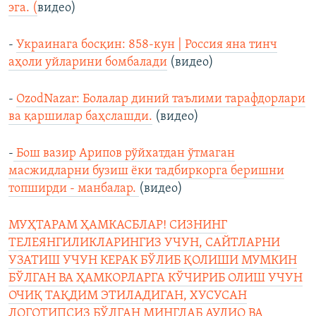
эга. (
видео)
-
Украинага босқин: 858-кун | Россия яна тинч
аҳоли уйларини бомбалади
(видео)
-
OzodNazar: Болалар диний таълими тарафдорлари
ва қаршилар баҳслашди.
(видео)
-
Бош вазир Арипов рўйхатдан ўтмаган
масжидларни бузиш ёки тадбиркорга беришни
топширди - манбалар.
(видео)
МУҲТАРАМ ҲАМКАСБЛАР! СИЗНИНГ
ТЕЛЕЯНГИЛИКЛАРИНГИЗ УЧУН, САЙТЛАРНИ
УЗАТИШ УЧУН КЕРАК БЎЛИБ ҚОЛИШИ МУМКИН
БЎЛГАН ВА ҲАМКОРЛАРГА КЎЧИРИБ ОЛИШ УЧУН
ОЧИҚ ТАҚДИМ ЭТИЛАДИГАН, ХУСУСАН
ЛОГОТИПСИЗ БЎЛГАН МИНГЛАБ АУДИО ВА