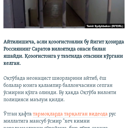
Айтилишича, асли қозоғистонлик бу йигит ҳозирда
Россиянинг Саратов вилоятида онаси билан
яшайди. Қозоғистонга у таътилда отасини кўргани
келган.
Оқтўбада неонацист шиорларини айтиб, ёш
болалар юзига қалампир баллончасини сепган
ўсмирни қўлга олинди. Бу ҳақда Оқтўба вилояти
полицияси маълум қилди.
Ўтган ҳафта
тармоқларда тарқалган видеода
рус
миллатига мансуб ўсмир "хеч кимни