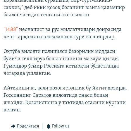
қораламасликни сўраймиз, бир-тўрт-саккиз-
саккиз," деб икки қозоқ боланинг юзига қалампир
баллончасидан сепгани акс этилган.
"1488"
неонацист ва рус миллатчилари доирасида
кенг тарқалган саломлашиш тури ва шиордир.
Оқтўба вилояти полицияси безорилик моддаси
бўйича текширув бошланганини маълум қилди.
Гумондор ўсмир Россияга кетмоқчи бўлаётганда
чегарада ушланган.
Айтилишича, асли қозоғистонлик бу йигит ҳозирда
Россиянинг Саратов вилоятида онаси билан
яшайди. Қозоғистонга у таътилда отасини кўргани
келган.
Поделиться
Follow us