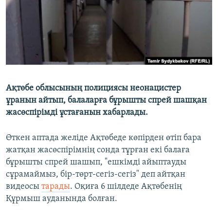
Ақтөбе облысының полициясы неонацистер
ұранын айтып, балаларға бұрышты спрей шашқан
жасөспірімді ұстағанын хабарлады.
Өткен аптада желіде Ақтөбеде көпірден өтіп бара
жатқан жасөспірімнің сонда тұрған екі балаға
бұрышты спрей шашып, "ешкімді айыптауды
сұрамаймыз, бір-төрт-сегіз-сегіз" деп айтқан
видеосы
тарады
. Оқиға 6 шілдеде Ақтөбенің
Құрмыш ауданында болған.