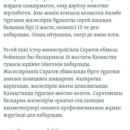
жәрдем шақырмаған, олар дәрігер көмегіне
жүгінбеген. Аты-жөнін атағысы келмеген Ақтөбе
тұрғыны жасөспірім бұрышты спрей шашқан
баланың бірі 11 жаста, екіншісі 13-те деп
хабарлады. Оның айтуынша, екеуі де аман-есен.
Ресей ішкі істер министрлігінің Саратов облысы
бойынша бас басқармасы 16 жастағы Қазақстан
тумасы күдікке ілінгенін хабарлады.
Жасөспірімнің Саратов облысында бірге тұратын
анасын полицияға шақырған. Ақпаратқа
қарағанда, жасөспірім жазғы демалысында
Қазақстанда тұратын әкесіне келген. Саратовтағы
басқарма жасөспірім оралған соң полиция
қызметкерлері онымен профилактикалық жұмыс
жүргізеді деп хабарлады.