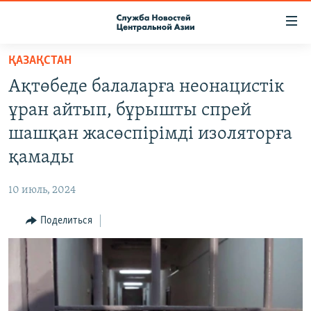
Ссылки
доступа
Вернуться
ҚАЗАҚСТАН
к
О ПРОЕКТЕ
Ақтөбеде балаларға неонацистік
основному
ПОДПИСКА
содержанию
ұран айтып, бұрышты спрей
КОНТАКТЫ
Вернутся
шашқан жасөспірімді изоляторға
к
RFE/RL ДИРЕКТ
қамады
главной
НАСТОЯЩЕЕ ВРЕМЯ
навигации
10 июль, 2024
Вернутся
МИГРАНТ МЕДИА
к
Поделиться
поиску