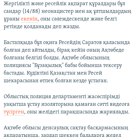
Жергілікті және ресейлік ақпарат құралдары бұл
сандар (14/88) неонацистер мен ақ ұлтшылдардың
ұраны
екенін
, оны сәлемдескенде және белгі
ретінде қолданады деп жазды.
Бастапқыда бұл оқиға Ресейдің Саратов қаласында
болған деп айтылды, бірақ кейін оның Ақтөбеде
болғаны белгілі болды. Ақтөбе облысының
полициясы "Бұзақылық" бабы бойынша тексеру
бастады. Күдіктіні Қазақстан мен Ресей
шекарасынан өтпек болған кезде ұстаған.
Облыстық полиция департаменті жасөспірімді
уақытша ұстау изоляторына қамаған сәтті видеоға
түсірген
, оны желідегі парақшасында жариялады.
Ақтөбе облысы денсаулық сақтау басқармасының
ақпаратынша, зардап шеккен балаларға жедел