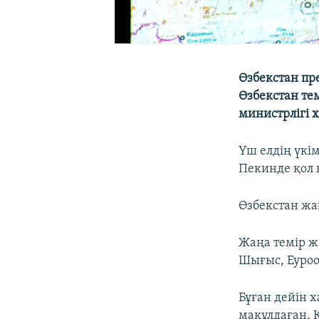
Өзбекстан пр
Өзбекстан тем
министрлігі 
Үш елдің үкім
Пекинде қол 
Өзбекстан жа
Жаңа темір ж
Шығыс, Еуроо
Бұған дейін 
мақұлдаған. 