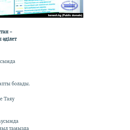
тан –
 әділет
аусымда
апты болады.
е Таяу
маусымда
биыл тамызда