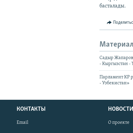
басталады.
Поделить
Материал
Садыр Жапаров 
- Кыргызстан -
Парламент КР р
- Узбекистан»
КОНТАКТЫ
НОВОСТИ
Email
О проекте