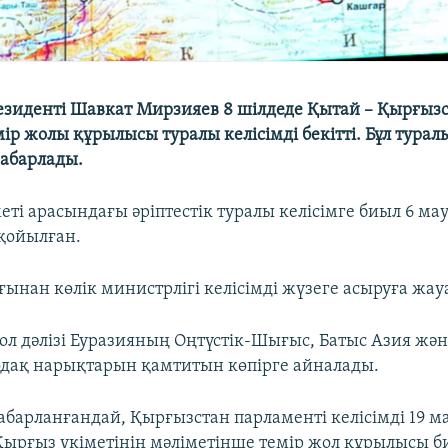
езиденті Шавкат Мирзияев 8 шілдеде Қытай – Қырғызс
ір жолы құрылысы туралы келісімді бекітті. Бұл туралы
хабарлады.
еті арасындағы әріптестік туралы келісімге биыл 6 м
қойылған.
ғынан көлік министрлігі келісімді жүзеге асыруға жау
ол дәлізі Еуразияның Оңтүстік-Шығыс, Батыс Азия жән
дақ нарықтарын қамтитын көпірге айналады.
хабарланғандай, Қырғызстан парламенті келісімді 19 
Қырғыз үкіметінің мәліметінше темір жол құрылысы 