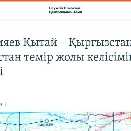
яев Қытай – Қырғызстан
стан темір жолы келісімі
і
ся