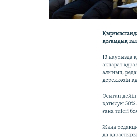
Қырғызстанда
қоғамдық та
13 наурызда 
ақпарат құрал
алынып, реда
дереккөзін қ
Осыған дейін
қатысуы 50% а
ғана тиісті б
Жаңа редакци
да қарастыры