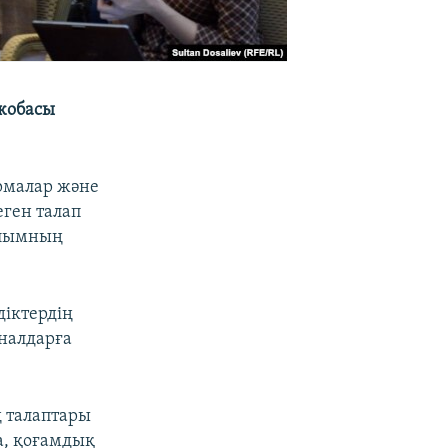
 жобасы
рмалар және
еген талап
ылымның
діктердің
аналдарға
 талаптары
а, қоғамдық