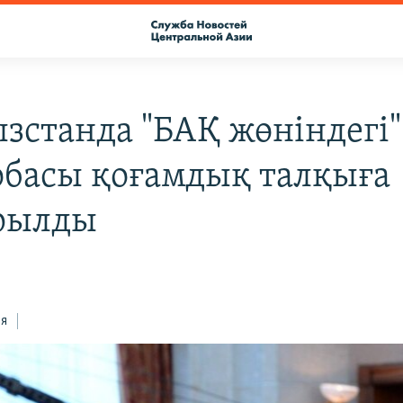
зстанда "БАҚ жөніндегі"
обасы қоғамдық талқыға
рылды
ся