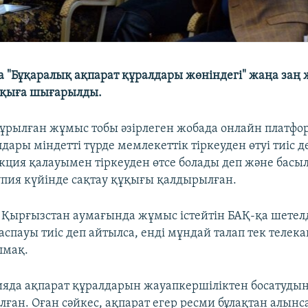
 "Бұқаралық ақпарат құралдары жөніндегі" жаңа заң
лқыға шығарылды.
құрылған жұмыс тобы әзірлеген жобада онлайн платфо
дары міндетті түрде мемлекеттік тіркеуден өтуі тиіс д
кция қалауымен тіркеуден өтсе болады деп және бас
ұпия күйінде сақтау құқығы қалдырылған.
 Қырғызстан аумағында жұмыс істейтін БАҚ-қа шетел
спауы тиіс деп айтылса, енді мұндай талап тек телек
олмақ.
яда ақпарат құралдарын жауапкершіліктен босатудың
лған. Оған сәйкес, ақпарат егер ресми бұлақтан алынс