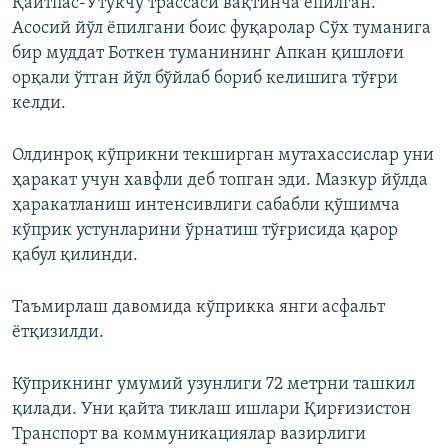
Қайтпас-Ўтукчу трассаси вақтинча ёпилган.
Асосий йўл ёпилгани боис фуқаролар Сўх туманига
бир муддат Боткен туманининг Апкан қишлоғи
орқали ўтган йўл бўйлаб бориб келишига тўғри
келди.
Олдинроқ кўприкни текширган мутахассислар уни
ҳаракат учун хавфли деб топган эди. Мазкур йўлда
ҳаракатланиш интенсивлиги сабабли қўшимча
кўприк устунларини ўрнатиш тўғрисида қарор
қабул қилинди.
Таъмирлаш давомида кўприкка янги асфальт
ётқизилди.
Кўприкнинг умумий узунлиги 72 метрни ташкил
қилади. Уни қайта тиклаш ишлари Қирғизистон
Транспорт ва коммуникациялар вазирлиги