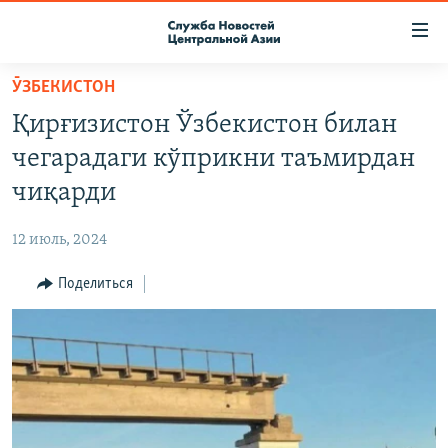
Ссылки
доступа
Вернуться
ӮЗБЕКИСТОН
к
О ПРОЕКТЕ
Қирғизистон Ўзбекистон билан
основному
ПОДПИСКА
содержанию
чегарадаги кўприкни таъмирдан
КОНТАКТЫ
Вернутся
чиқарди
к
RFE/RL ДИРЕКТ
главной
12 июль, 2024
НАСТОЯЩЕЕ ВРЕМЯ
навигации
Вернутся
Поделиться
МИГРАНТ МЕДИА
к
поиску