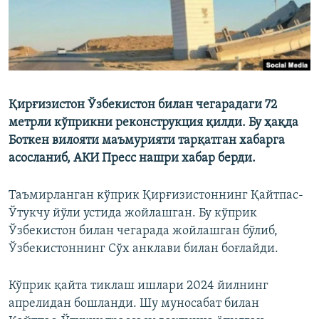
Қирғизистон Ўзбекистон билан чегарадаги 72
метрли кўприкни реконструкция қилди. Бу ҳақда
Боткен вилояти маъмурияти тарқатган хабарга
асосланиб, АКИ Пресс нашри хабар берди.
Таъмирланган кўприк Қирғизистоннинг Қайтпас-
Ўтукчу йўли устида жойлашган. Бу кўприк
Ўзбекистон билан чегарада жойлашган бўлиб,
Ўзбекистоннинг Сўх анклави билан боғлайди.
Кўприк қайта тиклаш ишлари 2024 йилнинг
апрелидан бошланди. Шу муносабат билан