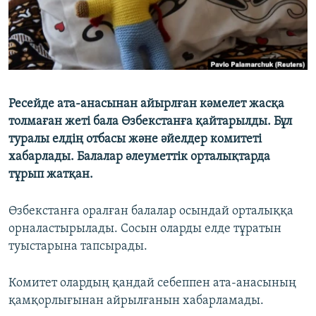
Ресейде ата-анасынан айырлған кәмелет жасқа
толмаған жеті бала Өзбекстанға қайтарылды. Бұл
туралы елдің отбасы және әйелдер комитеті
хабарлады. Балалар әлеуметтік орталықтарда
тұрып жатқан.
Өзбекстанға оралған балалар осындай орталыққа
орналастырылады. Сосын оларды елде тұратын
туыстарына тапсырады.
Комитет олардың қандай себеппен ата-анасының
қамқорлығынан айрылғанын хабарламады.