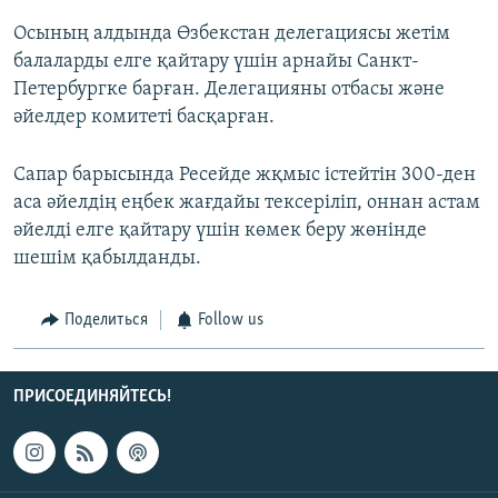
Осының алдында Өзбекстан делегациясы жетім
балаларды елге қайтару үшін арнайы Санкт-
Петербургке барған. Делегацияны отбасы және
әйелдер комитеті басқарған.
Сапар барысында Ресейде жқмыс істейтін 300-ден
аса әйелдің еңбек жағдайы тексеріліп, оннан астам
әйелді елге қайтару үшін көмек беру жөнінде
шешім қабылданды.
Поделиться
Follow us
ПРИСОЕДИНЯЙТЕСЬ!