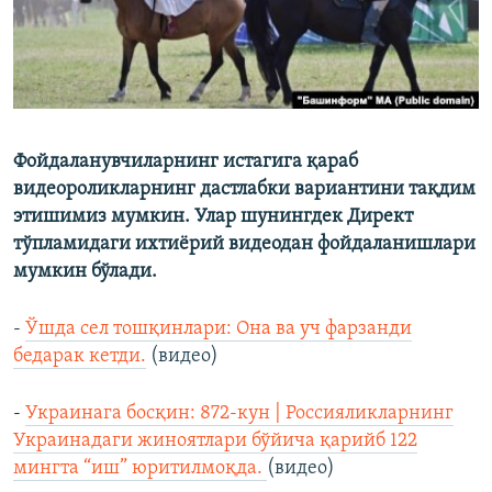
Фойдаланувчиларнинг истагига қараб
видеороликларнинг дастлабки вариантини тақдим
этишимиз мумкин. Улар шунингдек Директ
тўпламидаги ихтиёрий видеодан фойдаланишлари
мумкин бўлади.
-
Ўшда сел тошқинлари: Она ва уч фарзанди
бедарак кетди.
(видео)
-
Украинага босқин: 872-кун | Россияликларнинг
Украинадаги жиноятлари бўйича қарийб 122
мингта “иш” юритилмоқда.
(видео)