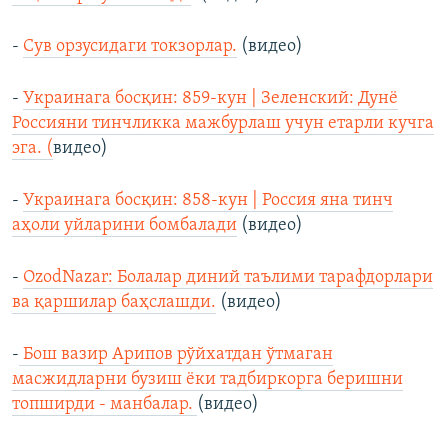
-
Сув орзусидаги токзорлар.
(видео)
-
Украинага босқин: 859-кун | Зеленский: Дунё
Россияни тинчликка мажбурлаш учун етарли кучга
эга. (
видео)
-
Украинага босқин: 858-кун | Россия яна тинч
аҳоли уйларини бомбалади
(видео)
-
OzodNazar: Болалар диний таълими тарафдорлари
ва қаршилар баҳслашди.
(видео)
-
Бош вазир Арипов рўйхатдан ўтмаган
масжидларни бузиш ёки тадбиркорга беришни
топширди - манбалар.
(видео)