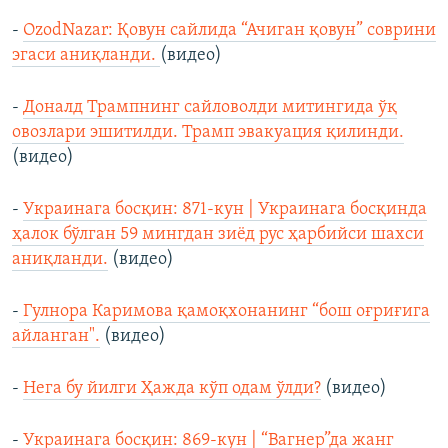
-
OzodNazar: Қовун сайлида “Ачиган қовун” соврини
эгаси аниқланди.
(видео)
-
Доналд Трампнинг сайловолди митингида ўқ
овозлари эшитилди. Трамп эвакуация қилинди.
(видео)
-
Украинага босқин: 871-кун | Украинага босқинда
ҳалок бўлган 59 мингдан зиёд рус ҳарбийси шахси
аниқланди.
(видео)
-
Гулнора Каримова қамоқхонанинг “бош оғриғига
айланган".
(видео)
-
Нега бу йилги Ҳажда кўп одам ўлди?
(видео)
-
Украинага босқин: 869-кун | “Вагнер”да жанг