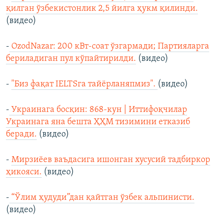
қилган ўзбекистонлик 2,5 йилга ҳукм қилинди.
(видео)
-
OzodNazar: 200 кВт-соат ўзгармади; Партияларга
бериладиган пул кўпайтирилди.
(видео)
-
"Биз фақат IELTSга тайёрланяпмиз".
(видео)
-
Украинага босқин: 868-кун | Иттифоқчилар
Украинага яна бешта ҲҲМ тизимини етказиб
беради.
(видео)
-
Мирзиёев ваъдасига ишонган хусусий тадбиркор
ҳикояси.
(видео)
-
“Ўлим ҳудуди”дан қайтган ўзбек альпинисти.
(видео)