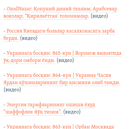
-
OzodNazar: Қонуний диний таълим; Арабсевар
воизлар; “Қирилаётган' топонимлар.
(видео)
-
Россия Киевдаги болалар касалхонасига зарба
берди.
(видео)
-
Украинага босқин: 865-кун | Воронеж вилоятида
ўқ-дори омбори ёнди.
(видео)
-
Украинага босқин: 864-кун | Украина Часив
Ярдан қўшинларининг бир қисмини олиб чиқди.
(видео)
-
Энергия тарифларининг ошиши ёхуд
“шаффофлик йўқ тизим”.
(видео)
-
Украинага босқин: 863-кун | Орбан Москвада