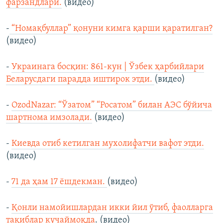
фарзандлари.
(видео)
-
“Номақбуллар” қонуни кимга қарши қаратилган?
(видео)
-
Украинага босқин: 861-кун | Ўзбек ҳарбийлари
Беларусдаги парадда иштирок этди.
(видео)
-
OzodNazar: “Ўзатом” “Росатом” билан АЭС бўйича
шартнома имзолади.
(видео)
-
Киевда отиб кетилган мухолифатчи вафот этди.
(видео)
-
71 да ҳам 17 ёшдeкман.
(видео)
-
Қонли намойишлардан икки йил ўтиб, фаолларга
тақиблар кучаймоқда
. (видео)