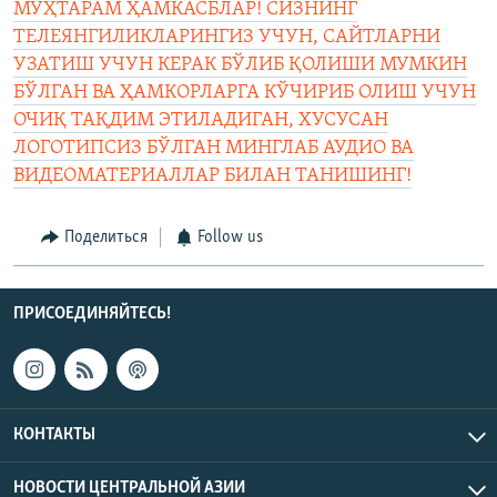
МУҲТАРАМ ҲАМКАСБЛАР! СИЗНИНГ
ТЕЛЕЯНГИЛИКЛАРИНГИЗ УЧУН, САЙТЛАРНИ
УЗАТИШ УЧУН КЕРАК БЎЛИБ ҚОЛИШИ МУМКИН
БЎЛГАН ВА ҲАМКОРЛАРГА КЎЧИРИБ ОЛИШ УЧУН
ОЧИҚ ТАҚДИМ ЭТИЛАДИГАН, ХУСУСАН
ЛОГОТИПСИЗ БЎЛГАН МИНГЛАБ АУДИО ВА
ВИДЕОМАТЕРИАЛЛАР БИЛАН ТАНИШИНГ!
Поделиться
Follow us
ПРИСОЕДИНЯЙТЕСЬ!
КОНТАКТЫ
НОВОСТИ ЦЕНТРАЛЬНОЙ АЗИИ