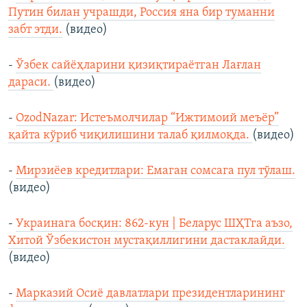
Путин билан учрашди, Россия яна бир туманни
забт этди.
(видео)
-
Ўзбек сайёҳларини қизиқтираётган Лағлан
дараси.
(видео)
-
OzodNazar: Истеъмолчилар “Ижтимоий меъёр”
қайта кўриб чиқилишини талаб қилмоқда.
(видео)
-
Мирзиёев кредитлари: Емаган сомсага пул тўлаш.
(видео)
-
Украинага босқин: 862-кун | Беларус ШҲТга аъзо,
Хитой Ўзбекистон мустақиллигини дастаклайди.
(видео)
-
Марказий Осиё давлатлари президентларининг