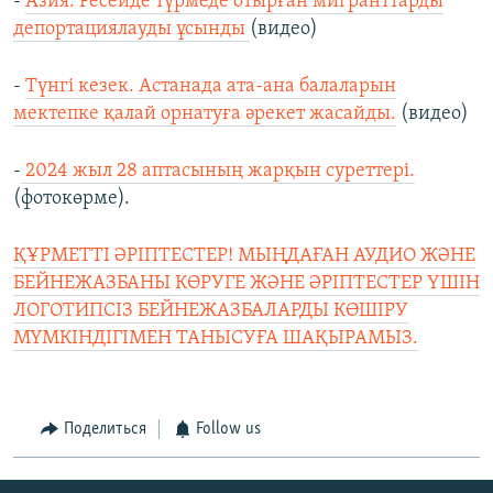
-
Азия: Ресейде түрмеде отырған мигранттарды
депортациялауды ұсынды
(видео)
-
Түнгі кезек. Астанада ата-ана балаларын
мектепке қалай орнатуға әрекет жасайды.
(видео)
-
2024 жыл 28 аптасының жарқын суреттері.
(фотокөрме).
ҚҰРМЕТТІ ӘРІПТЕСТЕР! МЫҢДАҒАН АУДИО ЖӘНЕ
БЕЙНЕЖАЗБАНЫ КӨРУГЕ ЖӘНЕ ӘРІПТЕСТЕР ҮШІН
ЛОГОТИПСІЗ БЕЙНЕЖАЗБАЛАРДЫ КӨШІРУ
МҮМКІНДІГІМЕН ТАНЫСУҒА ШАҚЫРАМЫЗ.
Поделиться
Follow us