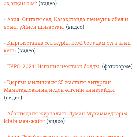
оқ атқан кім?
(видео)
-
Азия: Оштағы сел, Қазақстанда шенеунік әйелін
ұрып, үйінен шығарған.
(видео)
-
Қырғызстанда сел жүріп, кемі бес адам суға ағып
кетті
(видео)
-
ЕУРО-2024: Испания чемпион болды.
(фотокөрме)
-
Қырғыз милициясы 25 жастағы Айтұрған
Маматқұлованың неден өлгенін анықтайды.
(видео)
-
Абақтыдағы журналист. Думан Мұхаммедкәрім
ісінің мән-жайы
(видео)