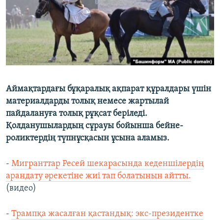
Аймақтардағы бұқаралық ақпарат құралдары үшін
материалдарды толық немесе жартылай
пайдалануға толық рұқсат беріледі.
Қолданушылардың сұрауы бойынша бейне-
роликтердің түпнұсқасын ұсына аламыз.
-
Мигранттар Ресей шекарасында кеденшілердің
арандату әрекетіне жиі тап болатынын айтты.
(видео)
-
Трампқа жасалған қастандық: экс-президентке