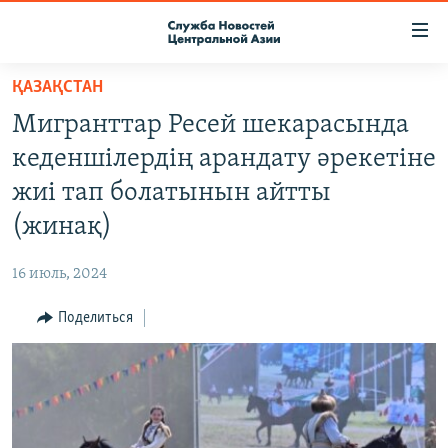
Ссылки
доступа
Вернуться
ҚАЗАҚСТАН
к
О ПРОЕКТЕ
Мигранттар Ресей шекарасында
основному
ПОДПИСКА
содержанию
кеденшілердің арандату әрекетіне
КОНТАКТЫ
Вернутся
жиі тап болатынын айтты
к
RFE/RL ДИРЕКТ
(жинақ)
главной
НАСТОЯЩЕЕ ВРЕМЯ
навигации
16 июль, 2024
Вернутся
МИГРАНТ МЕДИА
к
Поделиться
поиску