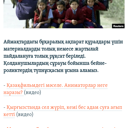
Аймақтардағы бұқаралық ақпарат құралдары үшін
материалдарды толық немесе жартылай
пайдалануға толық рұқсат беріледі.
Қолданушылардың сұрауы бойынша бейне-
роликтердің түпнұсқасын ұсына аламыз.
-
Қазақфильмдегі мәселе. Аниматорлар неге
наразы?
(видео)
-
Қырғызстанда сел жүріп, кемі бес адам суға ағып
кетті
(видео)