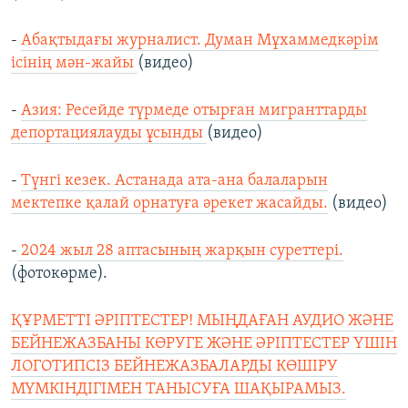
-
Абақтыдағы журналист. Думан Мұхаммедкәрім
ісінің мән-жайы
(видео)
-
Азия: Ресейде түрмеде отырған мигранттарды
депортациялауды ұсынды
(видео)
-
Түнгі кезек. Астанада ата-ана балаларын
мектепке қалай орнатуға әрекет жасайды.
(видео)
-
2024 жыл 28 аптасының жарқын суреттері.
(фотокөрме).
ҚҰРМЕТТІ ӘРІПТЕСТЕР! МЫҢДАҒАН АУДИО ЖӘНЕ
БЕЙНЕЖАЗБАНЫ КӨРУГЕ ЖӘНЕ ӘРІПТЕСТЕР ҮШІН
ЛОГОТИПСІЗ БЕЙНЕЖАЗБАЛАРДЫ КӨШІРУ
МҮМКІНДІГІМЕН ТАНЫСУҒА ШАҚЫРАМЫЗ.