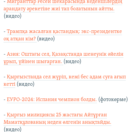
-
Мигранттар Ресей шекарасында кеденшілердің
арандату әрекетіне жиі тап болатынын айтты.
(видео)
-
Трампқа жасалған қастандық: экс-президентке
оқ атқан кім?
(видео)
-
Азия: Оштағы сел, Қазақстанда шенеунік әйелін
ұрып, үйінен шығарған.
(видео)
-
Қырғызстанда сел жүріп, кемі бес адам суға ағып
кетті
(видео)
-
ЕУРО-2024: Испания чемпион болды.
(фотокөрме)
-
Қырғыз милициясы 25 жастағы Айтұрған
Маматқұлованың неден өлгенін анықтайды.
(видео)