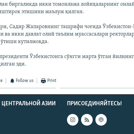
лан биргаликда икки томонлама лойиҳаларнинг онла
иштирок этишини маълум қилган.
ри, Садир Жапаровнинг ташрифи чоғида Ўзбекистон
и ва икки давлат олий таълим муассасалари ректорла
 ўтиши кутилмоқда.
президенти Ўзбекистонга сўнгги марта ўтган йилнинг
қилган эди.
ся
Follow us
Print
 ЦЕНТРАЛЬНОЙ АЗИИ
ПРИСОЕДИНЯЙТЕСЬ!