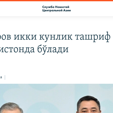
ов икки кунлик ташриф
истонда бўлади
ся