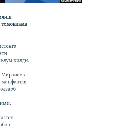
чилиш
и томонлама
истонга
нти
аълум қилди.
т Мирзиёев
о манфаатли
олзарб
зими.
зистон
збон