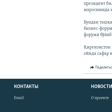
президент би
маросимида 
Бундан ташқа
бизнес-форум
форуми бўлиб
Қирғизистон 
ойида сафар 
Поделить
КОНТАКТЫ
НОВОСТИ
Email
О проекте