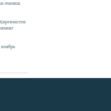
йн очилиш
-Қирғизистон
рининг
 ноябрь