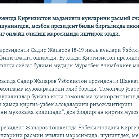
кентда Қирғизистон маданияти кунларини расмий о
шунингдек, мезбон президент билан биргаликда икк
нг онлайн очилиш маросимида иштирок этади.
президенти Садир Жапаров 18-19 июль кунлари Ўзбек
фини амалга оширади. Бу ҳақда Қирғизистон президе
ашқи сиёсат бўлими мудири Муратбек Азимбакиев м
асида Садир Жапаров Ўзбекистон президенти Шавка
омонлама музокараларни олиб боради. Томонлар ўзар
 йўналишлар бўйича икки томонлама ҳамкорликнинг д
и ҳамда қирғиз-ўзбек алоқаларини ривожлантириш
ни муҳокама қилишади”, дея билдирган қирғиз муло
резидент Жапаров Тошкентда Ўзбекистондаги Қирғи
унларини расмий очилиш маросимида, шунингдек, ме