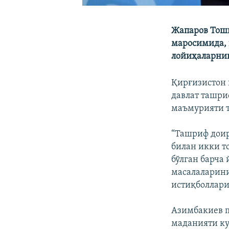
Жапаров Тош
маросимида, 
лойиҳаларни
Қирғизистон 
давлат ташри
маъмурияти т
“Ташриф доир
билан икки т
бўлган барча
масалаларин
истиқболлари
Азимбакиев п
маданияти к