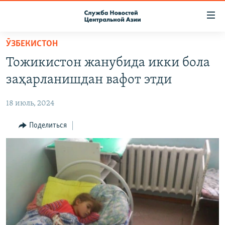
Ссылки
доступа
Вернуться
ӮЗБЕКИСТОН
к
О ПРОЕКТЕ
Тожикистон жанубида икки бола
основному
ПОДПИСКА
содержанию
заҳарланишдан вафот этди
КОНТАКТЫ
Вернутся
к
18 июль, 2024
RFE/RL ДИРЕКТ
главной
НАСТОЯЩЕЕ ВРЕМЯ
Поделиться
навигации
Вернутся
МИГРАНТ МЕДИА
к
поиску