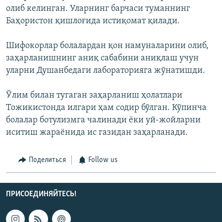
олиб келинган. Уларнинг барчаси туманнинг
Баҳористон қишлоғида истиқомат қилади.
Шифокорлар болалардан қон намуналарини олиб,
заҳарланишнинг аниқ сабабини аниқлаш учун
уларни Душанбедаги лабораторияга жўнатишди.
Ўлим билан тугаган заҳарланиш ҳолатлари
Тожикистонда илгари ҳам содир бўлган. Кўпинча
болалар ботулизмга чалинади ёки уй-жойларни
иситиш жараёнида ис газидан заҳарланади.
Поделиться
Follow us
ПРИСОЕДИНЯЙТЕСЬ!