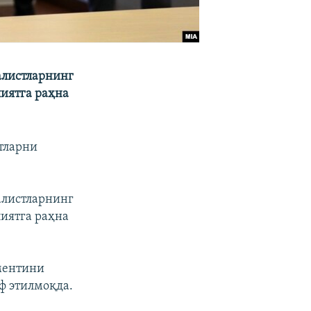
алистларнинг
иятга раҳна
тларни
.
алистларнинг
иятга раҳна
аментини
ф этилмоқда.