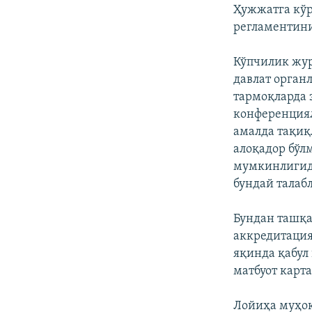
Ҳужжатга кўр
регламентини
Кўпчилик жу
давлат орган
тармоқларда 
конференция
амалда тақиқ
алоқадор бўл
мумкинлигид
бундай талабл
Бундан ташқа
аккредитация
яқинда қабул
матбуот карт
Лойиҳа муҳок