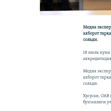
Медиа экспер
ахборот тарқ
солади.
18 июль куни
аккредитация
Медиа экспер
ахборот тарқ
солади.
Хусусан, ОАВ
бузганлиги у