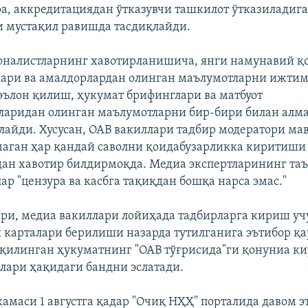
а, аккредитациядан ўтказувчи ташкилот ўтказиладига
 мустақил равишда тасдиқлайди.
рналистларнинг хавотирланишича, янги намунавий қ
лари ва амалдорлардан олинган маълумотларни ижти
эълон қилиш, ҳукумат брифинглари ва матбуот
ларидан олинган маълумотларни бир-бири билан ал
лайди. Хусусан, ОАВ вакиллари тадбир модератори мав
маган ҳар қандай саволни қоидабузарликка киритиши
ан хавотир билдирмоқда. Медиа экспертларининг та
ар "цензура ва касбга тақиқдан бошқа нарса эмас."
ри, медиа вакиллари лойиҳада тадбирларга кириш уч
 карталари берилиши назарда тутилганига эътибор қа
 қилинган ҳукуматнинг "ОАВ тўғрисида"ги қонуниа к
алари ҳақидаги бандни эслатади.
амаси 1 августга қадар "Очиқ НҲҲ" порталида давом э