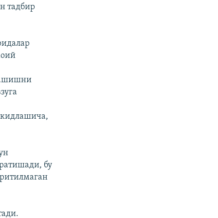
н тадбир
оидалар
моий
машишни
зуга
ъкидлашича,
ун
ратишади, бу
иритилмаган
тади.