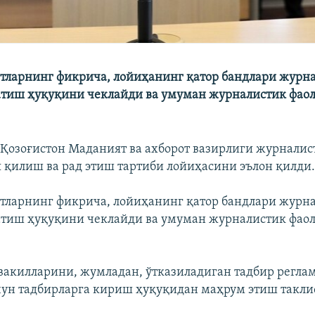
тларнинг фикрича, лойиҳанинг қатор бандлари журн
атиш ҳуқуқини чеклайди ва умуман журналистик фаол
 Қозоғистон Маданият ва ахборот вазирлиги журналис
 қилиш ва рад этиш тартиби лойиҳасини эълон қилди
тларнинг фикрича, лойиҳанинг қатор бандлари журн
атиш ҳуқуқини чеклайди ва умуман журналистик фаол
 вакилларини, жумладан, ўтказиладиган тадбир регл
чун тадбирларга кириш ҳуқуқидан маҳрум этиш такли