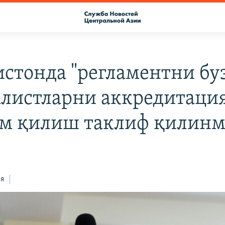
истонда "регламентни бу
листларни аккредитаци
м қилиш таклиф қилинм
ся