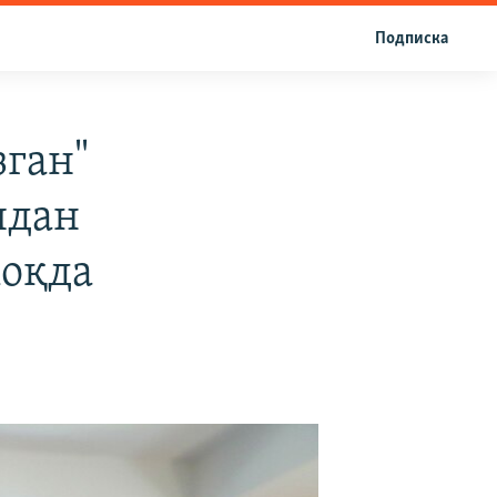
Подписка
зган"
ядан
оқда