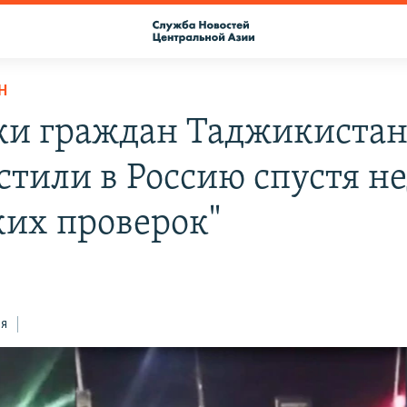
Н
ки граждан Таджикистан
стили в Россию спустя н
ких проверок"
ся