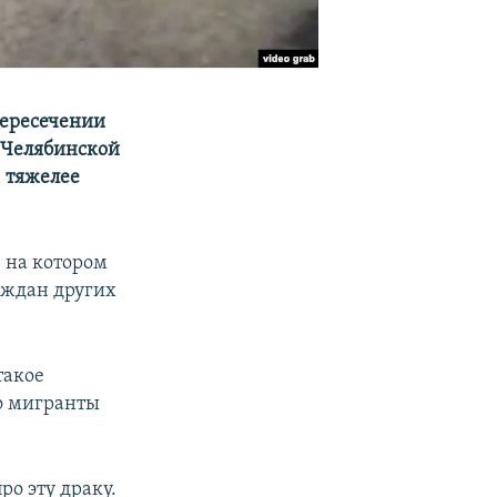
пересечении
 Челябинской
, тяжелее
, на котором
раждан других
такое
о мигранты
ро эту драку.