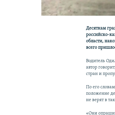
Десяткам гра
российско-ка
области, нако
всего пришло
Водитель Одил
автор говорит
стран и проп
По его слова
положение де
не верят в та
«Они опрашива