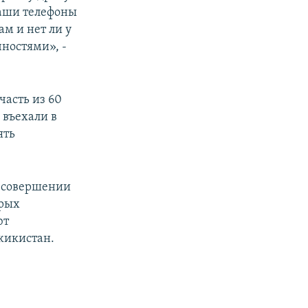
наши телефоны
м и нет ли у
ностями», -
часть из 60
 въехали в
ять
в совершении
орых
ют
жикистан.