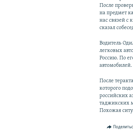
После провер
на предмет к
нас связей с
сказал собесе
Водитель Оди
легковых авт
Россию. По ег
автомобилей.
После теракт
которого под
российских а
таджикских м
Похожая ситу
Поделить