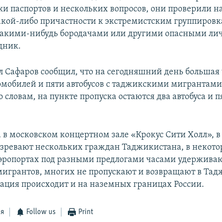
ки паспортов и нескольких вопросов, они проверили 
акой-либо причастности к экстремистским группировка
 какими-нибудь бородачами или другими опасными лич
дник.
л Сафаров сообщил, что на сегодняшний день большая 
омобилей и пяти автобусов с таджикскими мигрантами
о словам, на пункте пропуска остаются два автобуса и п
а в московском концертном зале «Крокус Сити Холл», 
озревают нескольких граждан Таджикистана, в некот
эропортах под разными предлогами часами удержива
игрантов, многих не пропускают и возвращают в Тад
ация происходит и на наземных границах России.
ся
Follow us
Print