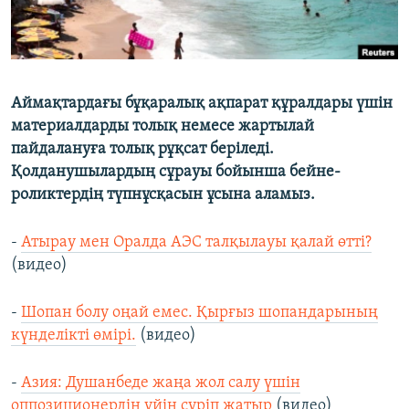
Аймақтардағы бұқаралық ақпарат құралдары үшін
материалдарды толық немесе жартылай
пайдалануға толық рұқсат беріледі.
Қолданушылардың сұрауы бойынша бейне-
роликтердің түпнұсқасын ұсына аламыз.
-
Атырау мен Оралда АЭС талқылауы қалай өтті?
(видео)
-
Шопан болу оңай емес. Қырғыз шопандарының
күнделікті өмірі.
(видео)
-
Азия: Душанбеде жаңа жол салу үшін
оппозиционердің үйін сүріп жатыр
(видео)