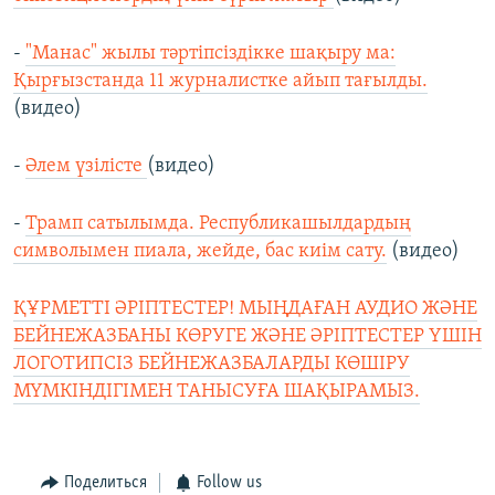
-
"Манас" жылы тәртіпсіздікке шақыру ма:
Қырғызстанда 11 журналистке айып тағылды.
(видео)
-
Әлем үзілісте
(видео)
-
Трамп сатылымда. Республикашылдардың
символымен пиала, жейде, бас киім сату.
(видео)
ҚҰРМЕТТІ ӘРІПТЕСТЕР! МЫҢДАҒАН АУДИО ЖӘНЕ
БЕЙНЕЖАЗБАНЫ КӨРУГЕ ЖӘНЕ ӘРІПТЕСТЕР ҮШІН
ЛОГОТИПСІЗ БЕЙНЕЖАЗБАЛАРДЫ КӨШІРУ
МҮМКІНДІГІМЕН ТАНЫСУҒА ШАҚЫРАМЫЗ.
Поделиться
Follow us