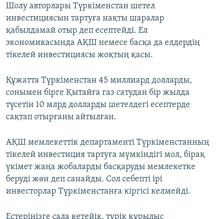
Шолу авторлары Түркіменстан шетел
инвестициясын тартуға нақты шаралар
қабылдамай отыр деп есептейді. Ел
экономикасында АҚШ немесе басқа да елдердің
тікелей инвестициясы жоқтың қасы.
Құжатта Түркіменстан 45 миллиард долларды,
сонымен бірге Қытайға газ сатудан бір жылда
түсетін 10 млрд долларды шетелдегі есептерде
сақтап отырғаны айтылған.
АҚШ мемлекеттік департаменті Түркіменстанның
тікелей инвестиция тартуға мүмкіндігі мол, бірақ
үкімет жаңа жобаларды басқаруды мемлекетке
беруді жөн деп санайды. Сол себепті ірі
инвесторлар Түркіменстанға кіргісі келмейді.
Естеріңізге сала кетейік, түрік құрылыс