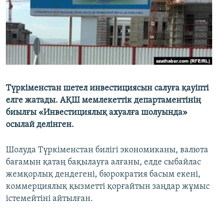
Түркіменстан шетел инвестициясын салуға қауіпті
елге жатады. АҚШ мемлекеттік департаментінің
биылғы «Инвестициялық ахуалға шолуында»
осылай делінген.
Шолуда Түркіменстан билігі экономиканы, валюта
бағамын қатаң бақылауға алғаны, елде сыбайлас
жемқорлық дендегені, бюрократия басым екені,
коммерциялық қызметті қорғайтын заңдар жұмыс
істемейтіні айтылған.