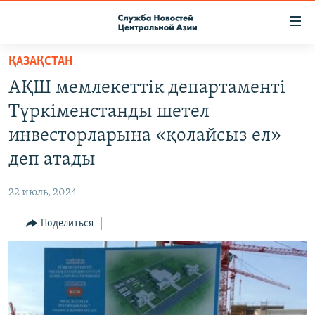
Ссылки
доступа
Вернуться
ҚАЗАҚСТАН
к
О ПРОЕКТЕ
АҚШ мемлекеттік департаменті
основному
ПОДПИСКА
содержанию
Түркіменстанды шетел
КОНТАКТЫ
Вернутся
инвесторларына «қолайсыз ел»
к
RFE/RL ДИРЕКТ
деп атады
главной
НАСТОЯЩЕЕ ВРЕМЯ
навигации
22 июль, 2024
Вернутся
МИГРАНТ МЕДИА
к
Поделиться
поиску