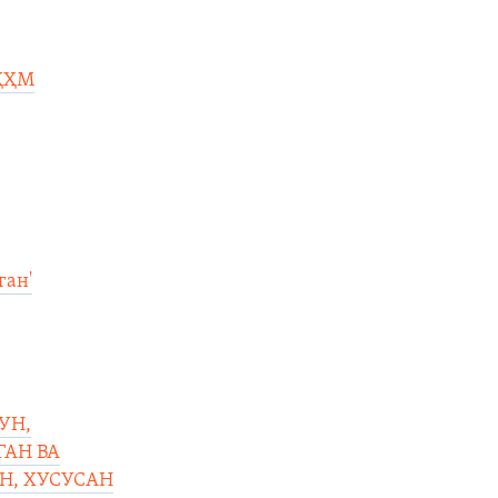
 ҲҲМ
ган'
УН,
ГАН ВА
Н, ХУСУСАН