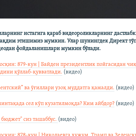
ларнинг истагига қараб видеороликларнинг дастлабк
тақдим этишимиз мумкин. Улар шунингдек Директ тў
деодан фойдаланишлари мумкин бўлади.
осқин: 879-кун | Байден президентлик пойгасидан чи
дини қўллаб-қувватлади.
(видео)
ентский” ва ўғиллари узоқ муддатга қамалди.
(видео)
интақада сел кўп кузатилмоқда? Ким айбдор?
(видео)
 бюджет" сиз ташаббус.
(видео)
осқин: 878-кун | Николаевга ҳужум, Трамп ва Зеленск