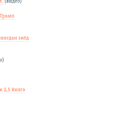
и.
(видео)
 Трамп
мингдан зиёд
о)
к 2,5 йилга