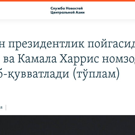
н президентлик пойгаси
 ва Камала Харрис номз
б-қувватлади (тўплам)
ся