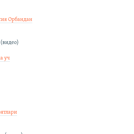
сия Орбандан
.
(видео)
а уч
оятлари