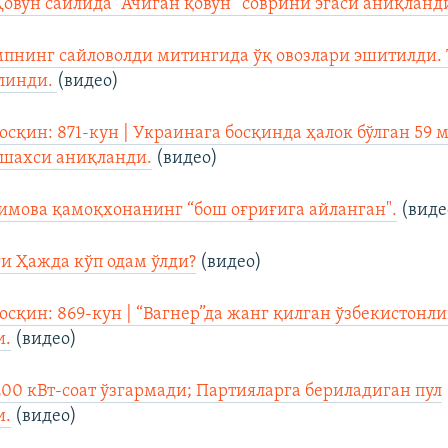
Қовун сайлида “Ачиган қовун” соврини эгаси аниқланд
пнинг сайловолди митингида ўқ овозлари эшитилди.
илинди.
(видео)
осқин: 871-кун | Украинага босқинда ҳалок бўлган 59 
 шахси аниқланди.
(видео)
имова қамоқхонанинг “бош оғриғига айланган".
(виде
ги Ҳажда кўп одам ўлди?
(видео)
осқин: 869-кун | “Вагнер”да жанг қилган ўзбекистонли
и.
(видео)
200 кВт-соат ўзгармади; Партияларга бериладиган пул
и.
(видео)