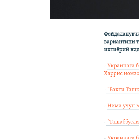
Фойдаланувчи
вариантини 
ихтиёрий ви
-
Украинага б
Харрис номзо
-
“Бахти Ташк
-
Нима учун м
-
"Ташаббусли
-
Украинага б