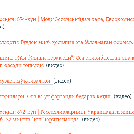
осқин: 874-кун | Моди Зеленскийдан хафа, Еврокомис
о)
лоҳоти: Буғдой экиб, ҳосилига эга бўлолмаган фермер
нинг тўйи бўлиши керак эди”. Сел оқизиб кетган она в
г жасади топилди.
(видео)
муздек мўъжизалари.
(видео)
шқинлари: Она ва уч фарзанди бедарак кетди.
(видео)
осқин: 872-кун | Россияликларнинг Украинадаги жин
б 122 мингта “иш” юритилмоқда.
(видео)