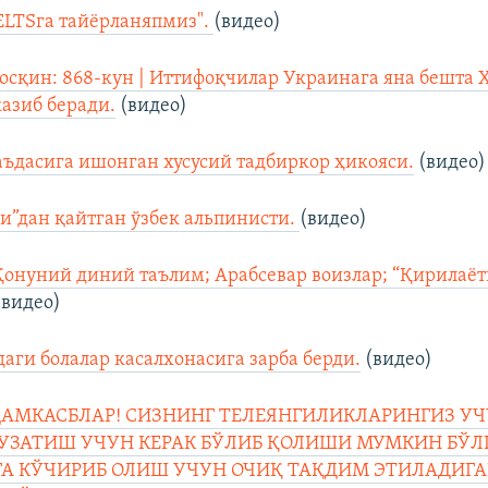
IELTSга тайёрланяпмиз".
(видео)
осқин: 868-кун | Иттифоқчилар Украинага яна бешта
азиб беради.
(видео)
ъдасига ишонган хусусий тадбиркор ҳикояси.
(видео)
и”дан қайтган ўзбек альпинисти.
(видео)
Қонуний диний таълим; Арабсевар воизлар; “Қирилаёт
видео)
даги болалар касалхонасига зарба берди.
(видео)
АМКАСБЛАР! СИЗНИНГ ТЕЛЕЯНГИЛИКЛАРИНГИЗ УЧ
УЗАТИШ УЧУН КЕРАК БЎЛИБ ҚОЛИШИ МУМКИН БЎЛ
А КЎЧИРИБ ОЛИШ УЧУН ОЧИҚ ТАҚДИМ ЭТИЛАДИГА