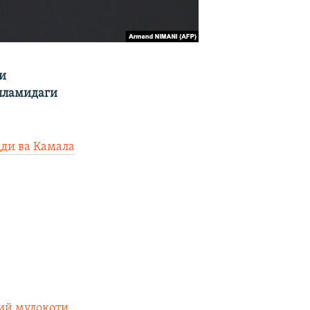
и
пламидаги
қди ва Камала
ий мулоқоти.