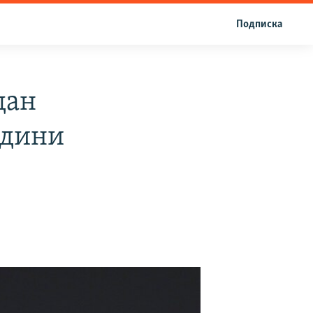
Подписка
дан
одини