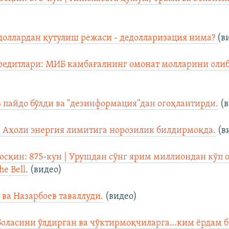
оллардан қутулиш режаси - дедолларизация нима?
(в
едитлари: МИБ камбағалнинг омонат молларини олиб
пайдо бўлди ва "дезинформация"дан огоҳлантирди.
(в
: Аҳоли энергия лимитига норозилик билдирмоқда.
(в
осқин: 875-кун | Урушдан сўнг ярим миллиондан кўп 
he Bell.
(видео)
 ва Назарбоев таваллуди.
(видео)
Боласини ўлдирган ва чўктирмоқчиларга…ким ёрдам 