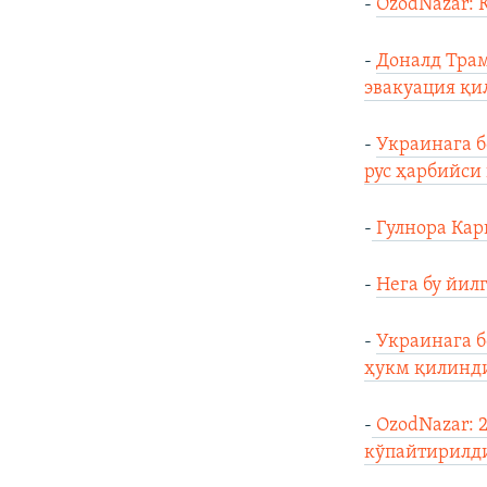
-
OzodNazar: 
-
Доналд Трам
эвакуация қ
-
Украинага б
рус ҳарбийси
-
Гулнора Кар
-
Нега бу йил
-
Украинага б
ҳукм қилинд
-
OzodNazar: 
кўпайтирилд