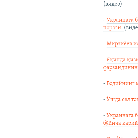
(видео)
-
Украинага б
норози.
(виде
-
Мирзиёев ис
-
Яқинда қизи
фарзандинин
-
Водийнинг 
-
Ўшда сел то
-
Украинага б
бўйича қарий