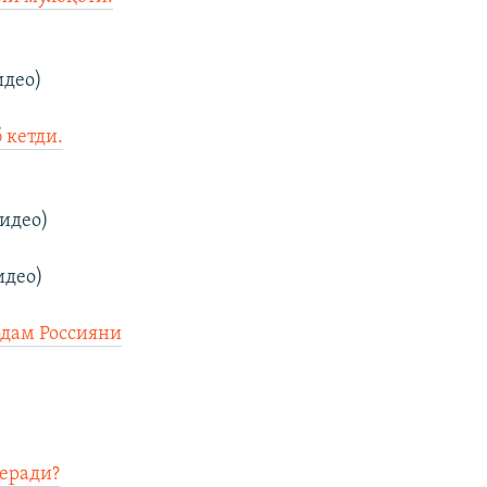
идео)
 кетди.
идео)
идео)
одам Россияни
беради?