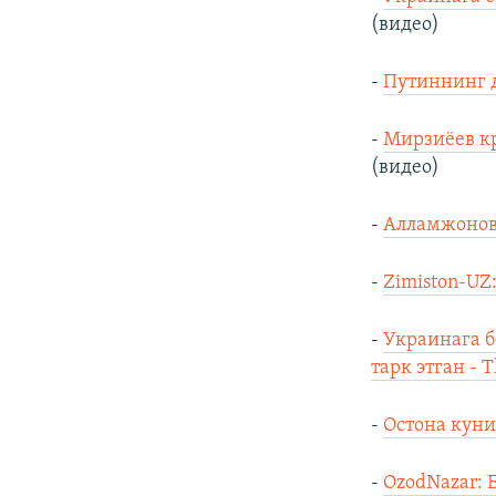
(видео)
-
Путиннинг д
-
Мирзиёев кр
(видео)
-
Алламжонов 
-
Zimiston-UZ
-
Украинага б
тарк этган - T
-
Остона куни
-
OzodNazar: 