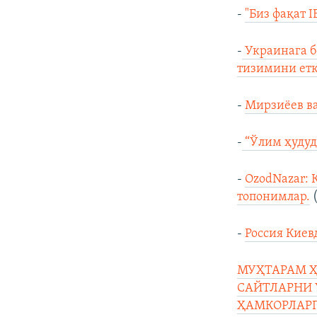
-
"Биз фақат 
-
Украинага б
тизимини етк
-
Мирзиёев ва
-
“Ўлим ҳудуд
-
OzodNazar: 
топонимлар.
(
-
Россия Киев
МУҲТАРАМ Ҳ
САЙТЛАРНИ 
ҲАМКОРЛАРГ