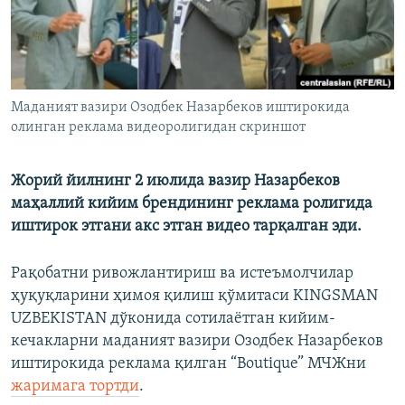
Маданият вазири Озодбек Назарбеков иштирокида
олинган реклама видеоролигидан скриншот
Жорий йилнинг 2 июлида вазир Назарбеков
маҳаллий кийим брендининг реклама ролигида
иштирок этгани акс этган видео тарқалган эди.
Рақобатни ривожлантириш ва истеъмолчилар
ҳуқуқларини ҳимоя қилиш қўмитаси KINGSMAN
UZBEKISTAN дўконида сотилаётган кийим-
кечакларни маданият вазири Озодбек Назарбеков
иштирокида реклама қилган “Boutique” МЧЖни
жаримага тортди
.