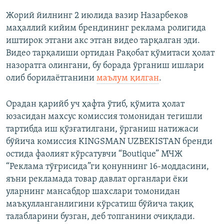
Жорий йилнинг 2 июлида вазир Назарбеков
маҳаллий кийим брендининг реклама ролигида
иштирок этгани акс этган видео тарқалган эди.
Видео тарқалиши ортидан Рақобат қўмитаси ҳолат
назоратга олингани, бу борада ўрганиш ишлари
олиб борилаётганини
маълум қилган
.
Орадан қарийб уч ҳафта ўтиб, қўмита ҳолат
юзасидан махсус комиссия томонидан тегишли
тартибда иш қўзғатилгани, ўрганиш натижаси
бўйича комиссия KINGSMAN UZBEKISTAN бренди
остида фаолият кўрсатувчи “Boutique” МЧЖ
“Реклама тўғрисида”ги қонуннинг 16-моддасини,
яъни рекламада товар давлат органлари ёки
уларнинг мансабдор шахслари томонидан
маъқулланганлигини кўрсатиш бўйича тақиқ
талабларини бузган, деб топганини очиқлади.