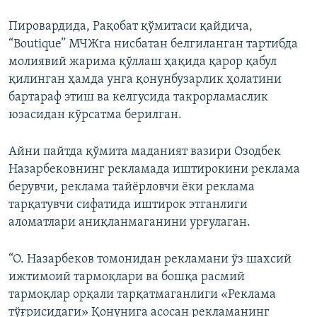
Пировардида, Рақобат қўмитаси қайдича,
“Boutique” МЧЖга нисбатан белгиланган тартибда
молиявий жарима қўллаш ҳақида қарор қабул
қилинган ҳамда унга қонунбузарлик ҳолатини
бартараф этиш ва келгусида такрорламаслик
юзасидан кўрсатма берилган.
Айни пайтда қўмита маданият вазири Озодбек
Назарбековнинг рекламада иштирокини реклама
берувчи, реклама тайёрловчи ёки реклама
тарқатувчи сифатида иштирок этганлиги
аломатлари аниқланмаганини урғулаган.
“О. Назарбеков томонидан рекламани ўз шахсий
ижтимоий тармоқлари ва бошқа расмий
тармоқлар орқали тарқатмаганлиги «Реклама
тўғрисидаги» Қонунига асосан рекламанинг