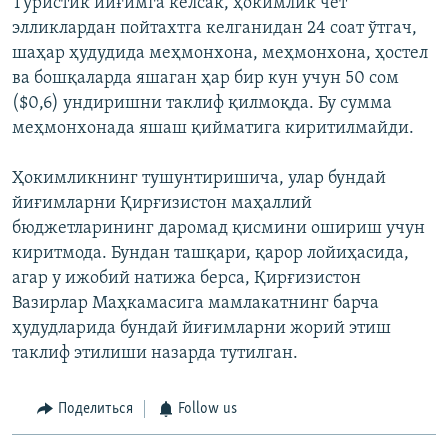
Туристик йиғимга келсак, ҳокимлик чет
элликлардан пойтахтга келганидан 24 соат ўтгач,
шаҳар ҳудудида меҳмонхона, меҳмонхона, ҳостел
ва бошқаларда яшаган ҳар бир кун учун 50 сом
($0,6) ундиришни таклиф қилмоқда. Бу сумма
меҳмонхонада яшаш қийматига киритилмайди.
Ҳокимликнинг тушунтиришича, улар бундай
йиғимларни Қирғизистон маҳаллий
бюджетларининг даромад қисмини ошириш учун
киритмода. Бундан ташқари, қарор лойиҳасида,
агар у ижобий натижа берса, Қирғизистон
Вазирлар Маҳкамасига мамлакатнинг барча
ҳудудларида бундай йиғимларни жорий этиш
таклиф этилиши назарда тутилган.
Поделиться
Follow us