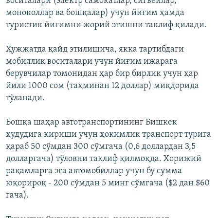
воситалари (электр самокатлар, сигвейлар,
моноколлар ва бошқалар) учун йиғим ҳамда
туристик йиғимни жорий этишни таклиф қилади.
Ҳужжатда қайд этилишича, якка тартибдаги
мобиллик воситалари учун йиғим ижарага
берувчилар томонидан ҳар бир бирлик учун ҳар
йили 1000 сом (таҳминан 12 доллар) миқдорида
тўланади.
Бошқа шаҳар автотранспортининг Бишкек
ҳудудига кириши учун ҳокимлик транспорт турига
қараб 50 сўмдан 300 сўмгача (0,6 доллардан 3,5
долларгача) тўловни таклиф қилмоқда. Хорижий
рақамларга эга автомобиллар учун бу сумма
юқорироқ - 200 сўмдан 5 минг сўмгача ($2 дан $60
гача).