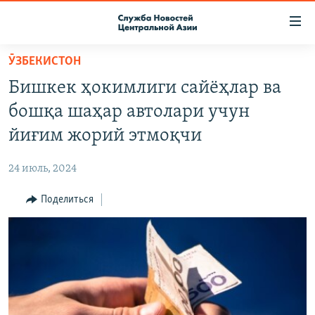
Ссылки
доступа
Вернуться
ӮЗБЕКИСТОН
к
О ПРОЕКТЕ
Бишкек ҳокимлиги сайёҳлар ва
основному
ПОДПИСКА
содержанию
бошқа шаҳар автолари учун
КОНТАКТЫ
Вернутся
йиғим жорий этмоқчи
к
RFE/RL ДИРЕКТ
главной
24 июль, 2024
НАСТОЯЩЕЕ ВРЕМЯ
навигации
Вернутся
Поделиться
МИГРАНТ МЕДИА
к
поиску