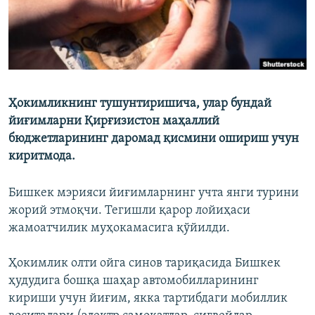
Ҳокимликнинг тушунтиришича, улар бундай
йиғимларни Қирғизистон маҳаллий
бюджетларининг даромад қисмини ошириш учун
киритмода.
Бишкек мэрияси йиғимларнинг учта янги турини
жорий этмоқчи. Тегишли қарор лойиҳаси
жамоатчилик муҳокамасига қўйилди.
Ҳокимлик олти ойга синов тариқасида Бишкек
ҳудудига бошқа шаҳар автомобилларининг
кириши учун йиғим, якка тартибдаги мобиллик