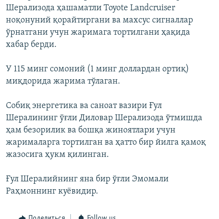
Шерализода ҳашаматли Toyote Landcruiser
ноқонуний қорайтиргани ва махсус сигналлар
ўрнатгани учун жаримага тортилгани ҳақида
хабар берди.
У 115 минг сомоний (1 минг доллардан ортиқ)
миқдорида жарима тўлаган.
Собиқ энергетика ва саноат вазири Ғул
Шералининг ўғли Диловар Шерализода ўтмишда
ҳам безорилик ва бошқа жиноятлари учун
жарималарга тортилган ва ҳатто бир йилга қамоқ
жазосига ҳукм қилинган.
Ғул Шералийнинг яна бир ўғли Эмомали
Раҳмоннинг куёвидир.
Поделиться
Follow us