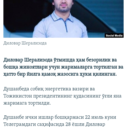
Диловар Шерализода
Диловар Шерализода ўтмишда ҳам безорилик ва
бошқа жиноятлари учун жарималарга тортилган ва
ҳатто бир йилга қамоқ жазосига ҳукм қилинган.
Душанбеда собиқ энергетика вазири ва
Тожикистон президентининг қудасининг ўғли яна
жаримага тортилди.
Душанбе ички ишлар бошқармаси 22 июль куни
Телеграмдаги саҳифасида 28 ёшли Диловар