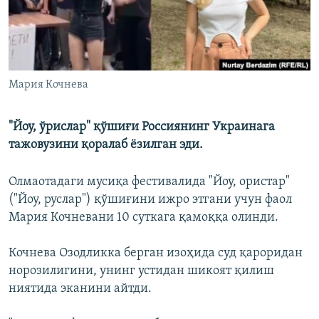
Мария Кочнева
"Йоу, ўрислар" қўшиғи Россиянинг Украинага
тажовузини қоралаб ёзилган эди.
Олмаотадаги мусиқа фестивалида "Йоу, ористар"
("Йоу, руслар") қўшиғини ижро этгани учун фаол
Мария Кочневани 10 суткага қамоққа олинди.
Кочнева Озодликка берган изоҳида суд қароридан
норозилигини, унинг устидан шикоят қилиш
ниятида эканини айтди.