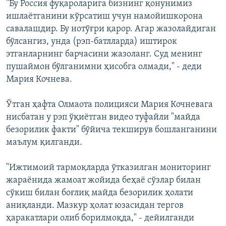
"Бу Россия фуқароларига бизнинг қонунимиз
ишлаётганини кўрсатиш учун намойишкорона
савалашдир. Бу нотўғри қарор. Агар жазолайдиган
бўлсангиз, унда (рэп-батлларда) иштирок
этганларнинг барчасини жазоланг. Суд менинг
пушаймон бўлганимни ҳисобга олмади," - деди
Мария Кочнева.
Ўтган ҳафта Олмаота полицияси Мария Кочневага
нисбатан у рэп ўқиётган видео туфайли "майда
безорилик факти" бўйича текширув бошланганини
маълум қилганди.
"Ижтимоий тармоқларда ўтказилган мониторинг
жараёнида жамоат жойида беҳаё сўзлар билан
сўкиш билан боғлиқ майда безорилик ҳолати
аниқланди. Мазкур ҳолат юзасидан тергов
ҳаракатлари олиб борилмоқда," - дейилганди