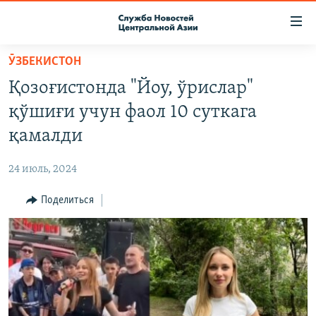
Ссылки
доступа
Вернуться
ӮЗБЕКИСТОН
к
О ПРОЕКТЕ
Қозоғистонда "Йоу, ўрислар"
основному
ПОДПИСКА
содержанию
қўшиғи учун фаол 10 суткага
КОНТАКТЫ
Вернутся
қамалди
к
RFE/RL ДИРЕКТ
главной
24 июль, 2024
НАСТОЯЩЕЕ ВРЕМЯ
навигации
Вернутся
Поделиться
МИГРАНТ МЕДИА
к
поиску