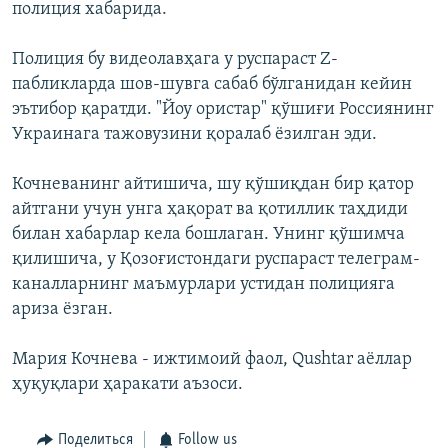
полиция хабарида.
Полиция бу видеолавҳага у руспараст Z-
пабликларда шов-шувга сабаб бўлганидан кейин
эътибор қаратди. "Йоу ористар" қўшиғи Россиянинг
Украинага тажовузини қоралаб ёзилган эди.
Кочневанинг айтишича, шу қўшиқдан бир қатор
айтгани учун унга ҳақорат ва қотиллик таҳдиди
билан хабарлар кела бошлаган. Унинг қўшимча
қилишича, у Қозоғистондаги руспараст телеграм-
каналларнинг маъмурлари устидан полицияга
ариза ёзган.
Мария Кочнева - ижтимоий фаол, Qushtar аёллар
ҳуқуқлари ҳаракати аъзоси.
Поделиться
Follow us