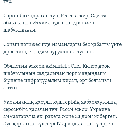
тұр.
Сәрсенбіге қараған түні Ресей әскері Одесса
облысының Измаил ауданын дронмен
шабуылдаған.
Соның нәтижесінде Измаилдағы бес қабатты үйге
дрон тиіп, екі адам ауруханаға түскен.
Облыстың әскери әкімшілігі Олег Кипер дрон
шабуылының салдарынан порт маңындағы
бірнеше инфрақұрылым қирап, өрт болғанын
айтты.
Украинаның қарулы күштерінің хабарлауынша,
сәрсенбіге қараған түні Ресей әскері Украина
аймақтарына екі ракета және 23 дрон жіберген.
Әуе қорғаныс күштері 17 дронды атып түсірген.