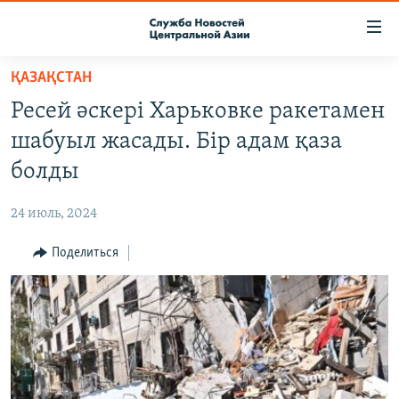
Ссылки
доступа
Вернуться
ҚАЗАҚСТАН
к
О ПРОЕКТЕ
Ресей әскері Харьковке ракетамен
основному
ПОДПИСКА
содержанию
шабуыл жасады. Бір адам қаза
КОНТАКТЫ
Вернутся
болды
к
RFE/RL ДИРЕКТ
главной
24 июль, 2024
НАСТОЯЩЕЕ ВРЕМЯ
навигации
Вернутся
Поделиться
МИГРАНТ МЕДИА
к
поиску