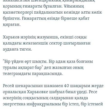
айналысатын швейцариялық қайырымдылық
қорының ғимараты бұзылған. Ұйымның
қызметкерлері пайдаланатын кемінде алты көлік
бүлінген. Ғимараттың өзінде бірнеше қабат
қираған.
Харьков мэрінің жазуынша, екінші соққы
қаладағы жекеменшік сектор шоғырланған
ауданға тиген.
"Бір үйден өрт шықты. Бір адам қаза болғаны
туралы ақпарат бар" деп жазылған оның
телеграмдағы парақшасында.
Ресей шекарасынан шамамен 40 шақырым жерде
орналасқан Харьковке шабуыл биыл үдеді. Ресе
әскерінің соққысының салдарынан қалада
энергетика инфрақұрылымы бір істеп, бір істемей