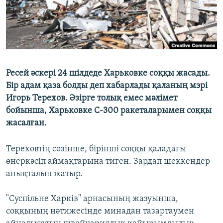
Ресей әскері 24 шілдеде Харьковке соққы жасады.
Бір адам қаза болды деп хабарлады қаланың мэрі
Игорь Терехов. Әзірге толық емес мәлімет
бойынша, Харьковке С-300 ракеталарымен соққы
жасалған.
Тереховтің сөзінше, бірінші соққы қаладағы
өнеркәсіп аймақтарына тиген. Зардап шеккендер
анықталып жатыр.
"Суспільне Харків" арнасының жазуынша,
соққының нәтижесінде минадан тазартаумен