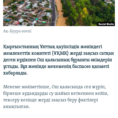
Ақ-Буура өзені
Қырғызстанның Ұлттық қауіпсіздік жөніндегі
мемлекеттік комитеті (ҰҚМК) жерді заңсыз сатқан
деген күдікпен Ош қаласының бұрынғы әкімдерін
ұстады. Бұл жөнінде мекеменің баспасөз қызметі
хабарлады.
Мекеме мәліметінше, Ош қаласында сел жүріп,
бірнеше аудандарды су шайып кеткеннен кейін,
тексеру кезінде жерді заңсыз беру фактілері
анықталған.