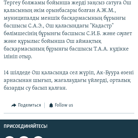
Тергеу болжамы бойынша жерді заңсыз сатуға Ош
қаласының әкім орынбасары болған А.Ж.М.,
муниципалды меншік басқармасының бұрынғы
басшысы С.А.Э., Ош қаласындағы "Кадастр"
бөлімшесінің бұрынғы басшысы С.И.Б. және сәулет
және құрылыс бойынша Ош аймақтық
басқармасының бұрынғы басшысы Т.А.А. күдікке
ілініп отыр.
14 шілдеде Ош қаласында сел жүріп, Ак-Буура өзені
арнасынан шығып, жағалаудағы үйлерді, орталық
базарды су басып қалған.
Поделиться
Follow us
ПРИСОЕДИНЯЙТЕСЬ!