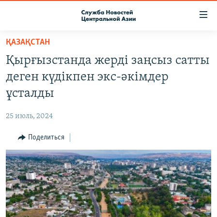
Ссылки
доступа
Вернуться
ҚАЗАҚСТАН
к
О ПРОЕКТЕ
Қырғызстанда жерді заңсыз сатты
основному
ПОДПИСКА
содержанию
деген күдікпен экс-әкімдер
КОНТАКТЫ
Вернутся
ұсталды
к
RFE/RL ДИРЕКТ
главной
25 июль, 2024
НАСТОЯЩЕЕ ВРЕМЯ
навигации
Вернутся
Поделиться
МИГРАНТ МЕДИА
к
поиску