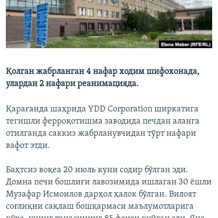
Қолган жабрланган 4 нафар ходим шифохонада,
улардан 2 нафари реанимацияда.
Қарағанда шаҳрида YDD Corporation ширкатига
тегишли ферроқотишма заводида печдан аланга
отилганда саккиз жабрланувчидан тўрт нафари
вафот этди.
Баҳтсиз воқеа 20 июль куни содир бўлган эди.
Домна печи бошлиғи лавозимида ишлаган 30 ёшли
Музафар Исмоилов дарҳол ҳалок бўлган. Вилоят
соғлиқни сақлаш бошқармаси маълумотларига