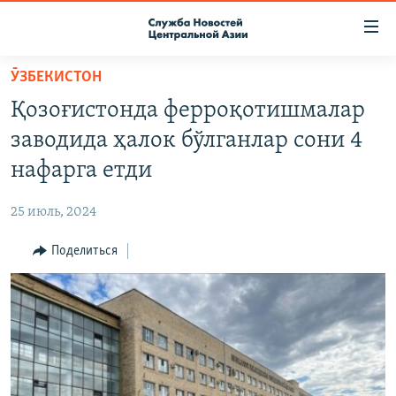
Ссылки
доступа
Вернуться
ӮЗБЕКИСТОН
к
О ПРОЕКТЕ
Қозоғистонда ферроқотишмалар
основному
ПОДПИСКА
содержанию
заводида ҳалок бўлганлар сони 4
КОНТАКТЫ
Вернутся
нафарга етди
к
RFE/RL ДИРЕКТ
главной
25 июль, 2024
НАСТОЯЩЕЕ ВРЕМЯ
навигации
Вернутся
Поделиться
МИГРАНТ МЕДИА
к
поиску