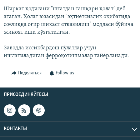
Ширкат ҳодисани "штатдан ташқари ҳолат" деб
атаган. Ҳолат юзасидан "эҳтиётсизлик оқибатида
соғлиққа оғир шикаст етказилиш" моддаси бўйича
жиноят иши қўзғатилган.
Заводда иссиқбардош пўлатлар учун
ишлатиладиган ферроқотишмалар тайёрланади.
Поделиться
Follow us
ПРИСОЕДИНЯЙТЕСЬ!
КОНТАКТЫ