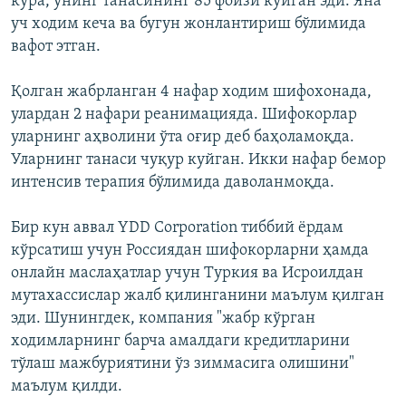
кўра, унинг танасининг 85 фоизи куйган эди. Яна
уч ходим кеча ва бугун жонлантириш бўлимида
вафот этган.
Қолган жабрланган 4 нафар ходим шифохонада,
улардан 2 нафари реанимацияда. Шифокорлар
уларнинг аҳволини ўта оғир деб баҳоламоқда.
Уларнинг танаси чуқур куйган. Икки нафар бемор
интенсив терапия бўлимида даволанмоқда.
Бир кун аввал YDD Corporation тиббий ёрдам
кўрсатиш учун Россиядан шифокорларни ҳамда
онлайн маслаҳатлар учун Туркия ва Исроилдан
мутахассислар жалб қилинганини маълум қилган
эди. Шунингдек, компания "жабр кўрган
ходимларнинг барча амалдаги кредитларини
тўлаш мажбуриятини ўз зиммасига олишини"
маълум қилди.