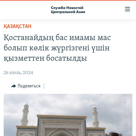
Ссылки
доступа
Вернуться
ҚАЗАҚСТАН
к
О ПРОЕКТЕ
Қостанайдың бас имамы мас
основному
ПОДПИСКА
содержанию
болып көлік жүргізгені үшін
КОНТАКТЫ
Вернутся
қызметтен босатылды
к
RFE/RL ДИРЕКТ
главной
26 июль, 2024
НАСТОЯЩЕЕ ВРЕМЯ
навигации
Вернутся
Поделиться
МИГРАНТ МЕДИА
к
поиску