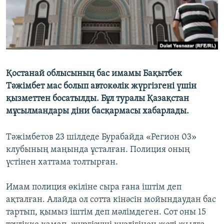
Қостанай облысының бас имамы Бақытбек
Тәжімбет мас болып автокөлік жүргізгені үшін
қызметтен босатылды. Бұл туралы Қазақстан
мұсылмандары діни басқармасы хабарлады.
Тәжімбетов 23 шілдеде Бурабайда «Регион 03»
клубының маңында ұсталған. Полиция оның
үстінен хаттама толтырған.
Имам полиция өкіліне сыра ғана іштім деп
ақталған. Алайда ол сотта кінәсін мойындаудан бас
тартып, қымыз іштім деп мәлімдеген. Сот оны 15