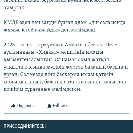
тәулікке қамап, жүргізуші куәлігінен жеті жылға
айырған.
ҚМДБ әдеп пен заңды бұзған адам «дін саласында
жұмыс істей алмайды» деп мәлімдеді.
2023 жылғы қыркүйекте Алматы облысы Шелек
ауылындағы «Хидаят» мешітінің имамы
қызметтен алынған. Ол намаз оқып жатқан
уақытта қасында жүгіріп жүрген баланың басынан
ұрған. Сол кезде діни басқарма имам қатесін
мойындағанын, баланың ата-анасынан, халықтан
кешірім сұрағанын мәлімдеген.
Поделиться
Follow us
ПРИСОЕДИНЯЙТЕСЬ!