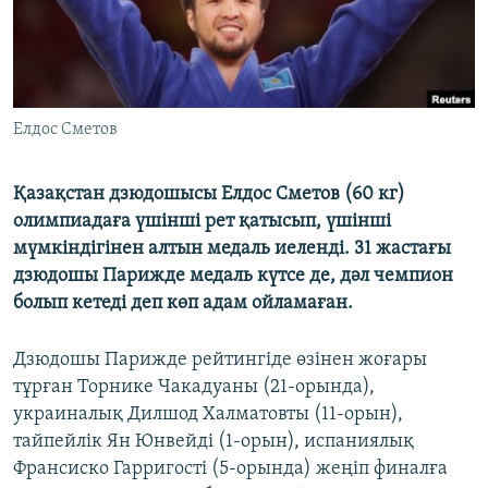
Елдос Сметов
Қазақстан дзюдошысы Елдос Сметов (60 кг)
олимпиадаға үшінші рет қатысып, үшінші
мүмкіндігінен алтын медаль иеленді. 31 жастағы
дзюдошы Парижде медаль күтсе де, дәл чемпион
болып кетеді деп көп адам ойламаған.
Дзюдошы Парижде рейтингіде өзінен жоғары
тұрған Торнике Чакадуаны (21-орында),
украиналық Дилшод Халматовты (11-орын),
тайпейлік Ян Юнвейді (1-орын), испаниялық
Франсиско Гарригості (5-орында) жеңіп финалға