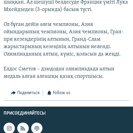
шыққан. Ал шешуші белдесуде Франция үміті Лука
Мхейдзеден (3-орында) басым түсті.
Ол бұған дейін әлем чемпионы, Азия
ойындарының чемпионы, Азия чемпионы, Гран-
при кезеңдерінің алтынын, Гранд-Слам
жарыстарының кезеңінің алтынын иеленді.
Олимпиаданың алтын, күміс, қоласын да жеңді.
Елдос Сметов – дзюдодан олимпиадада алтын
медаль алған алғашқы қазақ спортшысы.
Поделиться
Follow us
ПРИСОЕДИНЯЙТЕСЬ!