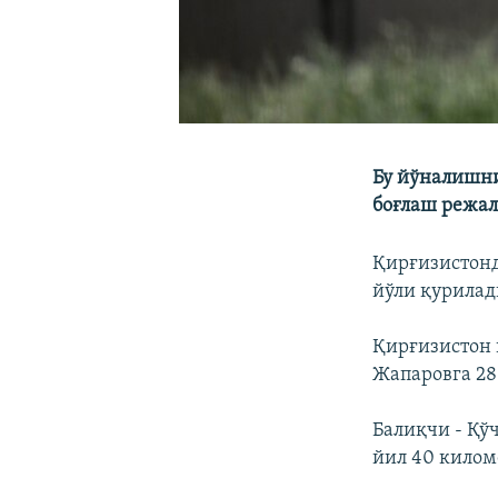
Бу йўналишни
боғлаш режа
Қирғизистонд
йўли қурилад
Қирғизистон 
Жапаровга 28
Балиқчи - Қўч
йил 40 кило