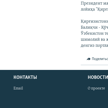
Президент ма
лойиҳа "Қирғ
Қирғизистонн
Балиқчи - Қў
Ўзбекистон т
шимолий ва ж
денгиз портл
Поделить
КОНТАКТЫ
НОВОСТИ
Email
О проекте