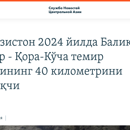
зистон 2024 йилда Балиқ
р - Қора-Кўча темир
ининг 40 километрини
оқчи
ся