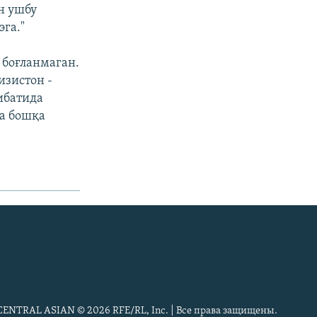
н ушбу
га."
 боғланмаган.
изистон -
ибатида
ва бошқа
CENTRAL ASIAN © 2026 RFE/RL, Inc. | Все права защищены.