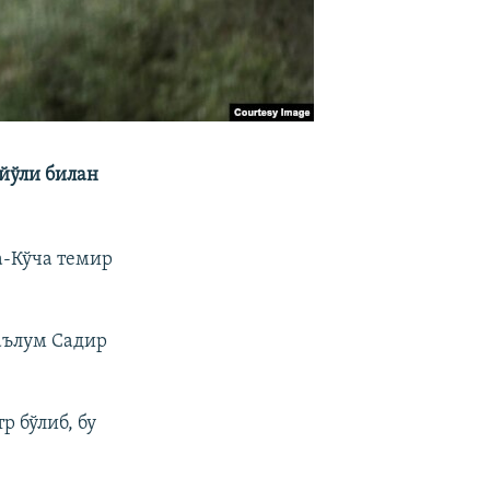
йўли билан
а-Кўча темир
аълум Садир
р бўлиб, бу