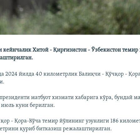
 кейнчалик Хитой - Қирғизистон - Ўзбекистон темир 
лаштирилган.
а 2024 йилда 40 километрлик Балиқчи - Қўчқор - Қор
и.
президенти матбуот хизмати хабарига кўра, бундай м
 июль куни берилган.
қор - Қора-Кўча темир йўлининг узунлиги 186 километ
метрини қуриб битказиш режалаштирилган.