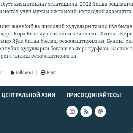
тбуот хизматининг эслатишича, 2022 йилда бошланга
изистон учун муҳим ижтимоий-иқтисодий аҳамиятга э
инг жанубий ва шимолий ҳудудлари темир йўл билан
чқор - Қора Кеча йўналишини кейнчалик Хитой - Қирғ
емир йўли билан боғлаш режалаштирилган. Бунинг оқ
анубий ҳудудларни боғлаш ва Форс кўрфази, Каспий 
арига чиқиш режалаштирилган.
ся
Follow us
Print
 ЦЕНТРАЛЬНОЙ АЗИИ
ПРИСОЕДИНЯЙТЕСЬ!