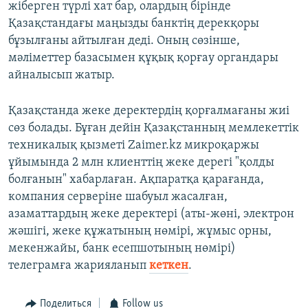
жіберген түрлі хат бар, олардың бірінде
Қазақстандағы маңызды банктің дерекқоры
бұзылғаны айтылған деді. Оның сөзінше,
мәліметтер базасымен құқық қорғау органдары
айналысып жатыр.
Қазақстанда жеке деректердің қорғалмағаны жиі
сөз болады. Бұған дейін Қазақстанның мемлекеттік
техникалық қызметі Zaimer.kz микроқаржы
ұйымында 2 млн клиенттің жеке дерегі "қолды
болғанын" хабарлаған. Ақпаратқа қарағанда,
компания серверіне шабуыл жасалған,
азаматтардың жеке деректері (аты-жөні, электрон
жәшігі, жеке құжатының нөмірі, жұмыс орны,
мекенжайы, банк есепшотының нөмірі)
телеграмға жарияланып
кеткен
.
Поделиться
Follow us