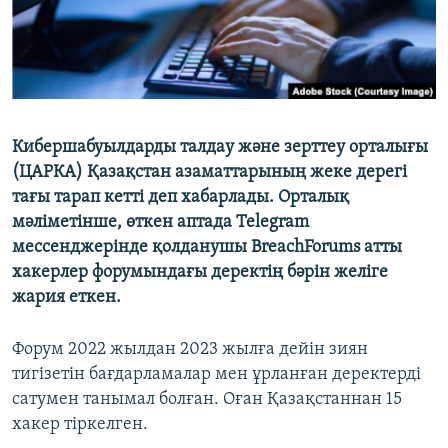
Кибершабуылдарды талдау және зерттеу орталығы
(ЦАРКА) Қазақстан азаматтарының жеке дерегі
тағы тарап кетті деп хабарлады. Орталық
мәліметінше, өткен аптада Telegram
мессенджерінде қолданушы BreachForums атты
хакерлер форумындағы деректің бәрін желіге
жария еткен.
Форум 2022 жылдан 2023 жылға дейін зиян
тигізетін бағдарламалар мен ұрланған деректерді
сатумен танымал болған. Оған Қазақстаннан 15
хакер тіркелген.