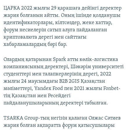
ЦАРКА 2022 жылғы 29 қарашаға дейінгі деректер
жария болғанын айтты. Оның ішінде қолданушы
идентификаторлары, кілтсөздер, жеке хаттар,
форум несиелерін сатып алуға пайдаланған
криптовалюта дерегі мен сайттағы
хабарламалардың бәрі бар.
Олардың қатарынан Spark атты көлік-логистика
компаниясының деректері, Шәкәрім университеті
студенттері мен талапкерлерінің дерегі, 2022
жылғы 24 маусымдағы B2B 2GIS Қазақстан
мәліметтері, Yandex Food пен 2021 жылғы Fonbet-
тің Қазақстан мен Ресейдегі
пайдаланушыларының деректері табылған.
TSARKA Group-тың негізін қалаған Олжас Сәтиев
жария болған ақпаратта форум қатысушылары