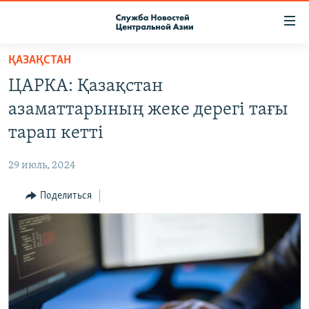
Ссылки
доступа
Вернуться
ҚАЗАҚСТАН
к
О ПРОЕКТЕ
ЦАРКА: Қазақстан
основному
ПОДПИСКА
содержанию
азаматтарының жеке дерегі тағы
КОНТАКТЫ
Вернутся
тарап кетті
к
RFE/RL ДИРЕКТ
главной
29 июль, 2024
НАСТОЯЩЕЕ ВРЕМЯ
навигации
Вернутся
Поделиться
МИГРАНТ МЕДИА
к
поиску