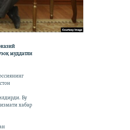
рказий
узоқ муддатли
оссиянинг
стон
илдирди. Бу
хизмати хабар
ан