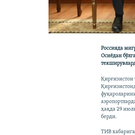
Россияда ми
Осиёдан бўлг
текширувлард
Қирғизистон 
Қирғизистонд
фуқароларини
аэропортлард
ҳақда 29 июл
берди.
ТИВ хабарига