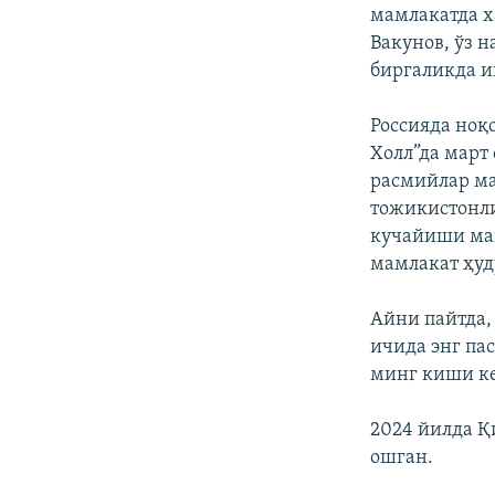
мамлакатда х
Вакунов, ўз 
биргаликда 
Россияда ноқ
Холл”да март
расмийлар ма
тожикистонли
кучайиши ма
мамлакат ҳуд
Айни пайтда,
ичида энг па
минг киши кел
2024 йилда Қ
ошган.