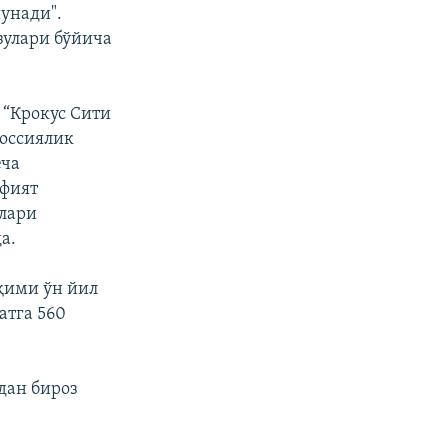
унади".
зулари бўйича
 “Крокус Сити
Россиялик
еча
йфият
лари
а.
оқими ўн йил
атга 560
дан бироз