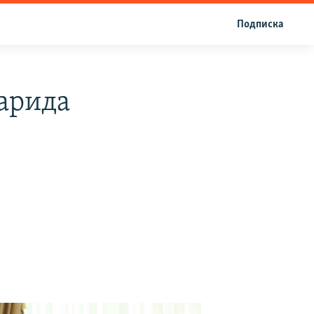
Подписка
арида