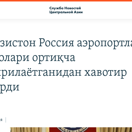
зистон Россия аэропортл
олари ортиқча
рилаётганидан хавотир
рди
ся