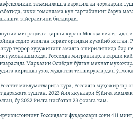
авфсизликни таъминлашга қаратилган чораларни туш
навбатида, икки томонлама кун тартибининг барча мав
ишлашга тайёрлигини билдирди.
онуний миграцияга қарши кураш Москва вилоятидаги
 ойида содир этилган теракт ортидан кучайиб кетган. 
зкур террор хуружининг амалга оширилишида бир н
к гумонлашмоқда. Россияда мигрантларга қарши ка
нзарасида Марказий Осиёдан бўлган меҳнат муҳожир
удига киришда узоқ муддатли текширувлардан ўтмоқд
 Росстат маълумотларига кўра, Россияга муҳожирлар 
ст даражага тушган. 2023 йил якунлари бўйича мамлак
ган, бу 2022 йилга нисбатан 23 фоизга кам.
ирғизистоннинг Россиядаги фуқаролари сони 411 минг