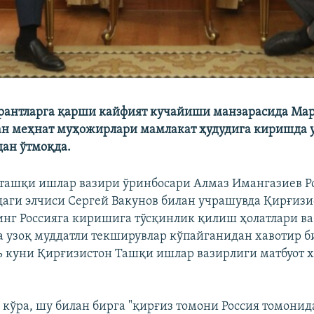
грантларга қарши кайфият кучайиши манзарасида Ма
ан меҳнат муҳожирлари мамлакат ҳудудига киришда 
ан ўтмоқда.
ташқи ишлар вазири ўринбосари Алмаз Имангазиев Р
аги элчиси Сергей Вакунов билан учрашувда Қирғизи
нг Россияга киришига тўсқинлик қилиш ҳолатлари ва
а узоқ муддатли текширувлар кўпайганидан хавотир б
ь куни Қирғизистон Ташқи ишлар вазирлиги матбуот 
 кўра, шу билан бирга "қирғиз томони Россия томонид